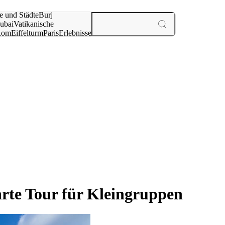
e und Städte
Burj
ubai
Vatikanische
Rom
Eiffelturm
Paris
Erlebnisse
te
rte Tour für Kleingruppen