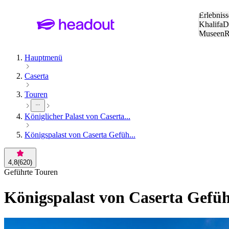
Suche:
Erlebniss
Khalifa
D
Museen
und Städ
Hauptmenü
Caserta
Touren
Königlicher Palast von Caserta...
Königspalast von Caserta Gefüh...
4,8
(
620
)
Geführte Touren
Königspalast von Caserta Gefüh