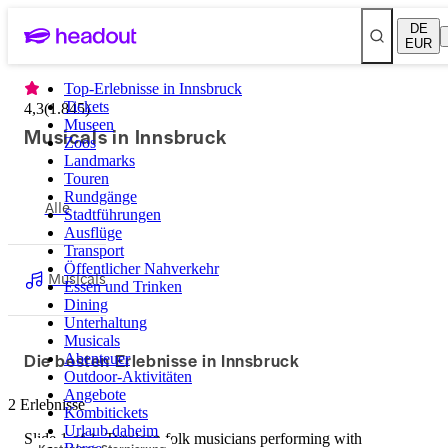
DE
EUR
Top-Erlebnisse in Innsbruck
Tickets
4,3
(
1.845
)
Museen
Musicals in Innsbruck
Zoos
Landmarks
Touren
Rundgänge
Alle
Stadtführungen
Ausflüge
Transport
Öffentlicher Nahverkehr
Musicals
Essen und Trinken
Dining
Unterhaltung
Musicals
Die besten Erlebnisse in Innsbruck
Abenteuer
Outdoor-Aktivitäten
Angebote
2 Erlebnisse
Kombitickets
Urlaub daheim
Slide 1 of 1, Tyrolean folk musicians performing with