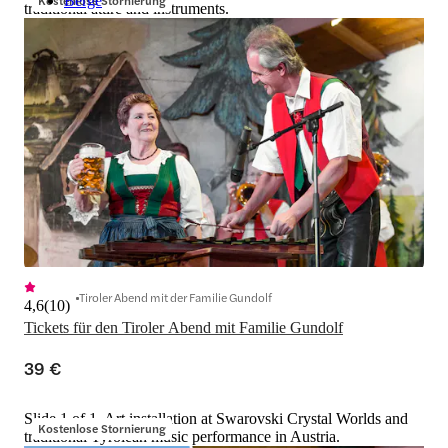
Kostenlose Stornierung
Berge
traditional attire and instruments.
Tiroler Abend mit der Familie Gundolf
4,6
(
10
)
Tickets für den Tiroler Abend mit Familie Gundolf
39 €
Slide 1 of 1, Art installation at Swarovski Crystal Worlds and
Kostenlose Stornierung
traditional Tyrolean music performance in Austria.