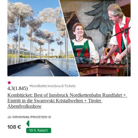
Nordkette Innsbruck Tickets
4,3
(
1.845
)
Kombiticket: Best of Innsbruck Nordkettenbahn Rundfahrt + 
Eintritt in die Swarovski Kristallwelten + Tiroler 
Abendvolksshow
ab
ORIGINAL PRICE
120 €
108 €
10 % Rabatt