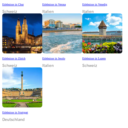
Erlebnisse in Chur
Erlebnisse in Verona
Erlebnisse in Venedig
Schweiz
Italien
Italien
Erlebnisse in Zürich
Erlebnisse in Jesolo
Erlebnisse in Luzern
Schweiz
Italien
Schweiz
Erlebnisse in Stuttgart
Deutschland