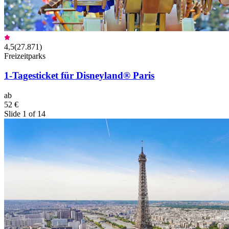
4,5
(
27.871
)
Freizeitparks
1-Tagesticket für Disneyland® Paris
ab
52 €
Slide 1 of 14