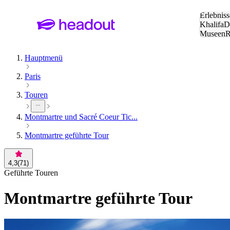
Suche:
Erlebniss
Khalifa
D
Museen
und Städ
Hauptmenü
Paris
Touren
Montmartre und Sacré Coeur Tic...
Montmartre geführte Tour
4,3
(
71
)
Geführte Touren
Montmartre geführte Tour