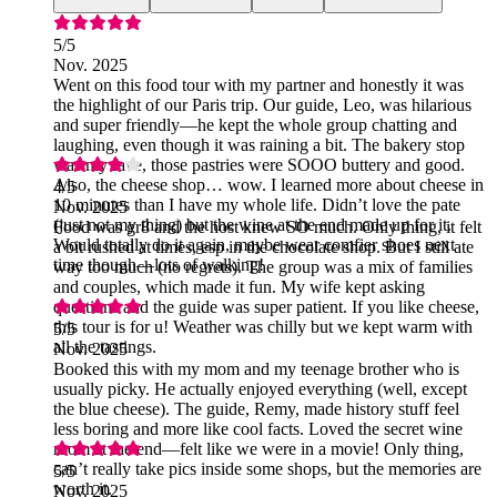
5
/5
Nov. 2025
Went on this food tour with my partner and honestly it was
the highlight of our Paris trip. Our guide, Leo, was hilarious
and super friendly—he kept the whole group chatting and
laughing, even though it was raining a bit. The bakery stop
was my fave, those pastries were SOOO buttery and good.
Also, the cheese shop… wow. I learned more about cheese in
4
/5
10 minutes than I have my whole life. Didn’t love the pate
Nov. 2025
(just not my thing) but the wine at the end made up for it.
Food was gr8 and the host knew SO much. Only thing, it felt
Would totally do it again, maybe wear comfier shoes next
a bit rushed at times, esp in the chocolate shop. But I still ate
time though—lots of walking!
way too much (no regrets). The group was a mix of families
and couples, which made it fun. My wife kept asking
questions and the guide was super patient. If you like cheese,
this tour is for u! Weather was chilly but we kept warm with
5
/5
all the tastings.
Nov. 2025
Booked this with my mom and my teenage brother who is
usually picky. He actually enjoyed everything (well, except
the blue cheese). The guide, Remy, made history stuff feel
less boring and more like cool facts. Loved the secret wine
room at the end—felt like we were in a movie! Only thing,
can’t really take pics inside some shops, but the memories are
5
/5
worth it.
Nov. 2025