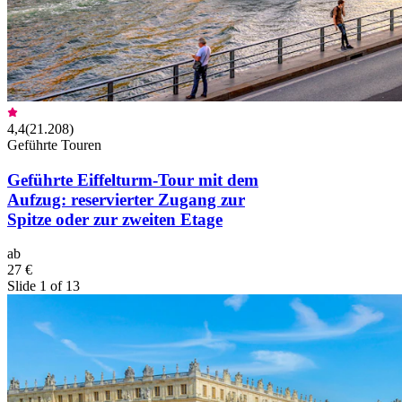
4,4
(
21.208
)
Geführte Touren
Geführte Eiffelturm-Tour mit dem
Aufzug: reservierter Zugang zur
Spitze oder zur zweiten Etage
ab
27 €
Slide 1 of 13