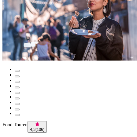
Food Touren
4,3
(
106
)