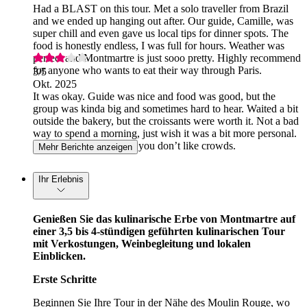
Had a BLAST on this tour. Met a solo traveller from Brazil
and we ended up hanging out after. Our guide, Camille, was
super chill and even gave us local tips for dinner spots. The
food is honestly endless, I was full for hours. Weather was
perfect and Montmartre is just sooo pretty. Highly recommend
for anyone who wants to eat their way through Paris.
3
/5
Okt. 2025
It was okay. Guide was nice and food was good, but the
group was kinda big and sometimes hard to hear. Waited a bit
outside the bakery, but the croissants were worth it. Not a bad
way to spend a morning, just wish it was a bit more personal.
Maybe try a weekday if you don’t like crowds.
Mehr Berichte anzeigen
Ihr Erlebnis
Genießen Sie das kulinarische Erbe von Montmartre auf
einer 3,5 bis 4-stündigen geführten kulinarischen Tour
mit Verkostungen, Weinbegleitung und lokalen
Einblicken.
Erste Schritte
Beginnen Sie Ihre Tour in der Nähe des Moulin Rouge, wo