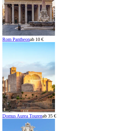
Rom Pantheon
ab 10 €
Domus Aurea Touren
ab 35 €