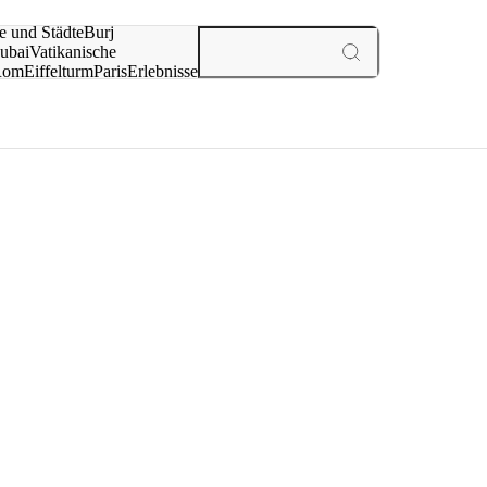
e und Städte
Burj
ubai
Vatikanische
Rom
Eiffelturm
Paris
Erlebnisse
te