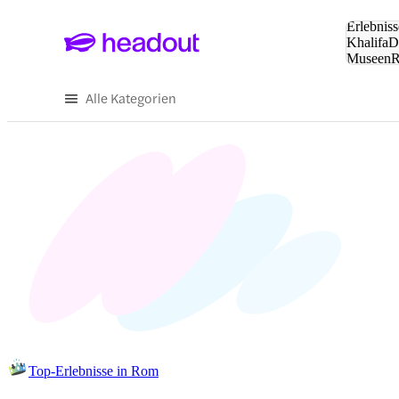
Suche:
Erlebniss
Khalifa
D
Museen
und Städ
Alle Kategorien
Top-Erlebnisse in Rom