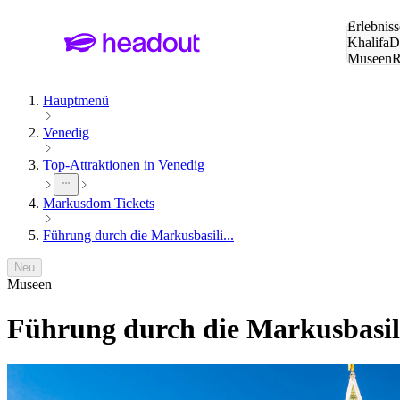
Suche:
Erlebniss
Khalifa
D
Museen
und Städ
Hauptmenü
Venedig
Top-Attraktionen in Venedig
Markusdom Tickets
Führung durch die Markusbasili...
Neu
Museen
Führung durch die Markusbasil