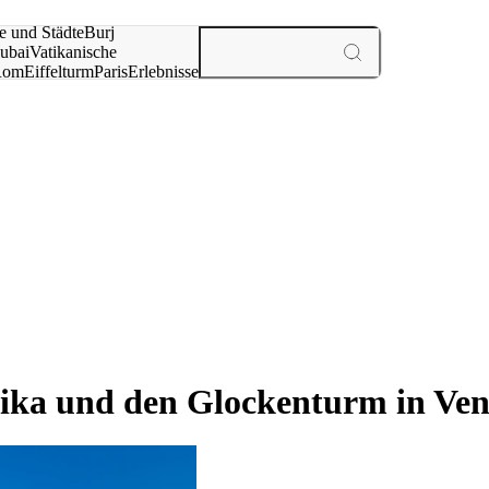
e und Städte
Burj
ubai
Vatikanische
Rom
Eiffelturm
Paris
Erlebnisse
te
ika und den Glockenturm in Ven