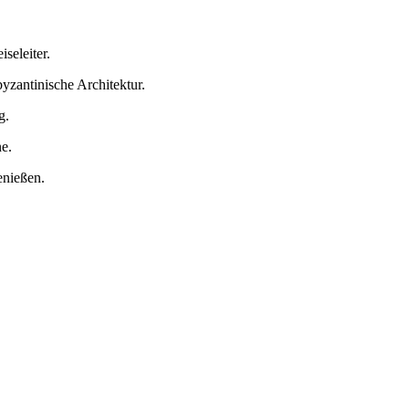
seleiter.
zantinische Architektur.
g.
e.
enießen.