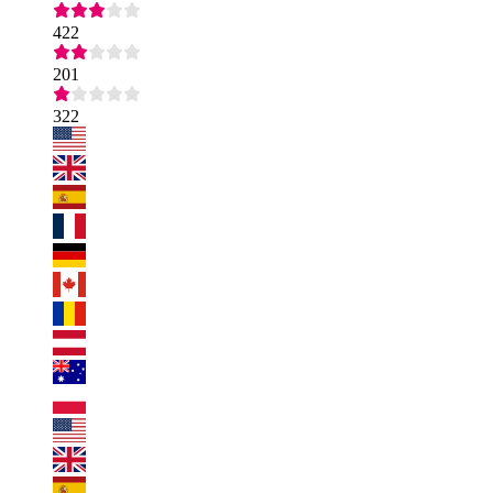
422
201
322