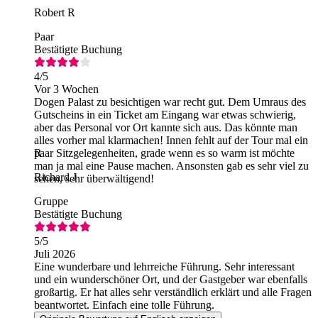
Robert R
Paar
Bestätigte Buchung
4
/5
Vor 3 Wochen
Dogen Palast zu besichtigen war recht gut. Dem Umraus des
Gutscheins in ein Ticket am Eingang war etwas schwierig,
aber das Personal vor Ort kannte sich aus. Das könnte man
alles vorher mal klarmachen! Innen fehlt auf der Tour mal ein
paar Sitzgelegenheiten, grade wenn es so warm ist möchte
R
man ja mal eine Pause machen. Ansonsten gab es sehr viel zu
Richard J
sehen, sehr überwältigend!
Gruppe
Bestätigte Buchung
5
/5
Juli 2026
Eine wunderbare und lehrreiche Führung. Sehr interessant
und ein wunderschöner Ort, und der Gastgeber war ebenfalls
großartig. Er hat alles sehr verständlich erklärt und alle Fragen
beantwortet. Einfach eine tolle Führung.