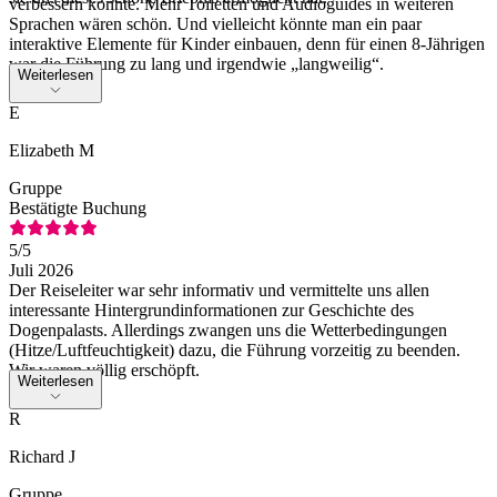
verbessern könnte. Mehr Toiletten und Audioguides in weiteren
Sprachen wären schön. Und vielleicht könnte man ein paar
interaktive Elemente für Kinder einbauen, denn für einen 8-Jährigen
war die Führung zu lang und irgendwie „langweilig“.
Weiterlesen
E
Elizabeth M
Gruppe
Bestätigte Buchung
5
/5
Juli 2026
Der Reiseleiter war sehr informativ und vermittelte uns allen
interessante Hintergrundinformationen zur Geschichte des
Dogenpalasts. Allerdings zwangen uns die Wetterbedingungen
(Hitze/Luftfeuchtigkeit) dazu, die Führung vorzeitig zu beenden.
Wir waren völlig erschöpft.
Weiterlesen
R
Richard J
Gruppe