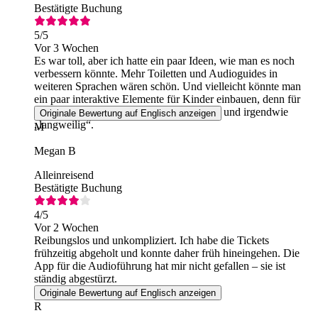
Bestätigte Buchung
5
/5
Vor 3 Wochen
Es war toll, aber ich hatte ein paar Ideen, wie man es noch
verbessern könnte. Mehr Toiletten und Audioguides in
weiteren Sprachen wären schön. Und vielleicht könnte man
ein paar interaktive Elemente für Kinder einbauen, denn für
einen 8-Jährigen war die Führung zu lang und irgendwie
Originale Bewertung auf Englisch anzeigen
„langweilig“.
M
Megan B
Alleinreisend
Bestätigte Buchung
4
/5
Vor 2 Wochen
Reibungslos und unkompliziert. Ich habe die Tickets
frühzeitig abgeholt und konnte daher früh hineingehen. Die
App für die Audioführung hat mir nicht gefallen – sie ist
ständig abgestürzt.
Originale Bewertung auf Englisch anzeigen
R