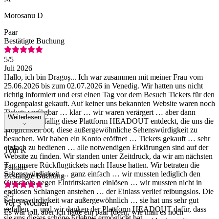
Morosanu D
Paar
Bestätigte Buchung
5
/5
Juli 2026
Hallo, ich bin Dragoș... Ich war zusammen mit meiner Frau vom
25.06.2026 bis zum 02.07.2026 in Venedig. Wir hatten uns nicht
richtig informiert und erst einen Tag vor dem Besuch Tickets für den
Dogenpalast gekauft. Auf keiner uns bekannten Website waren noch
Tickets verfügbar … klar … wir waren verärgert … aber dann
Weiterlesen
haben wir zufällig diese Plattform HEADOUT entdeckt, die uns die
Möglichkeit bot, diese außergewöhnliche Sehenswürdigkeit zu
T
besuchen. Wir haben ein Konto eröffnet … Tickets gekauft … sehr
einfach zu bedienen … alle notwendigen Erklärungen sind auf der
Tóth K
Website zu finden. Wir standen unter Zeitdruck, da wir am nächsten
Tag unsere Rückflugtickets nach Hause hatten. Wir betraten die
Familie
Sehenswürdigkeit … ganz einfach … wir mussten lediglich den
Bestätigte Buchung
Gutschein gegen Eintrittskarten einlösen … wir mussten nicht in
endlosen Schlangen anstehen … der Einlass verlief reibungslos. Die
5
/5
Sehenswürdigkeit war außergewöhnlich … sie hat uns sehr gut
Vor 3 Wochen
gefallen … und wir danken der Plattform HEADOUT dafür, dass
Es war toll, aber ich hatte ein paar Ideen, wie man es noch
sie uns dieses schöne Erlebnis ermöglicht hat.