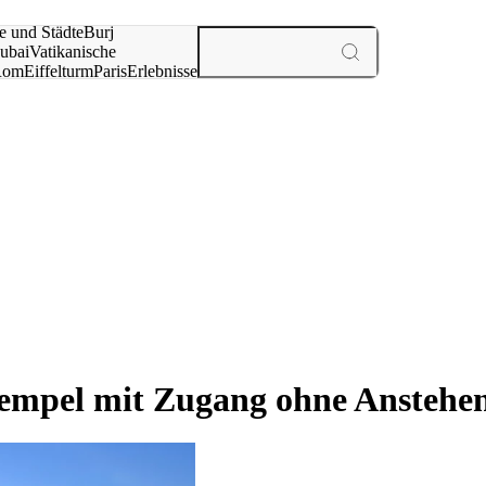
e und Städte
Burj
ubai
Vatikanische
Rom
Eiffelturm
Paris
Erlebnisse
te
Tempel mit Zugang ohne Anstehe