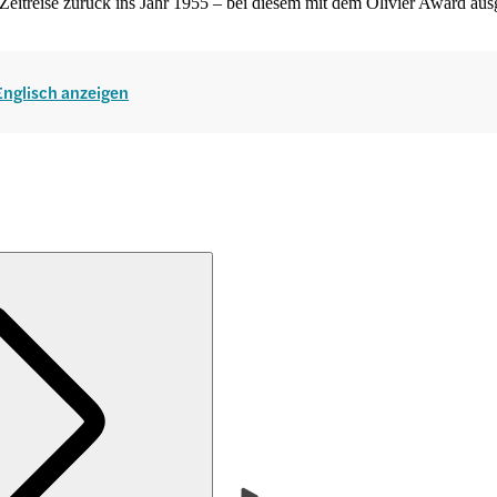
eitreise zurück ins Jahr 1955 – bei diesem mit dem Olivier Award ausg
 Englisch anzeigen