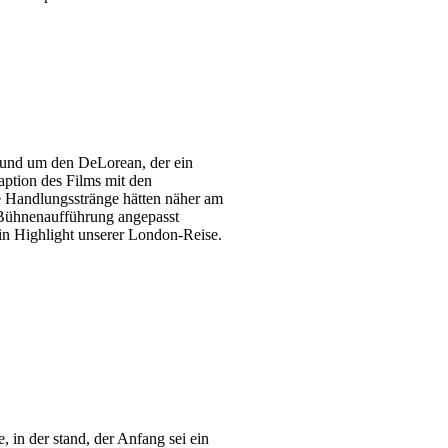
 rund um den DeLorean, der ein
daption des Films mit den
ige Handlungsstränge hätten näher am
e Bühnenaufführung angepasst
ein Highlight unserer London-Reise.
, in der stand, der Anfang sei ein