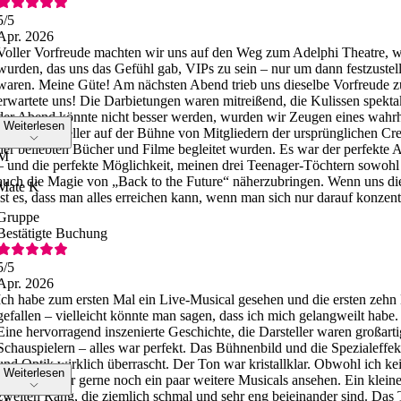
5
/5
Apr. 2026
Voller Vorfreude machten wir uns auf den Weg zum Adelphi Theatre,
wurden, das uns das Gefühl gab, VIPs zu sein – nur um dann festzustell
waren. Meine Güte! Am nächsten Abend trieb uns dieselbe Vorfreude z
erwartete uns! Die Darbietungen waren mitreißend, die Kulissen spektak
der Abend könnte nicht besser werden, wurden wir Zeugen eines wahr
Weiterlesen
als die Darsteller auf der Bühne von Mitgliedern der ursprünglichen 
der beliebten Bücher und Filme begleitet wurden. Es war der perfekte
M
– und die perfekte Möglichkeit, meinen drei Teenager-Töchtern sowohl 
auch die Magie von „Back to the Future“ näherzubringen. Wenn uns di
Mate K
ist es, dass man alles erreichen kann, wenn man sich nur darauf konzentr
Gruppe
Bestätigte Buchung
5
/5
Apr. 2026
Ich habe zum ersten Mal ein Live-Musical gesehen und die ersten zehn
gefallen – vielleicht könnte man sagen, dass ich mich gelangweilt habe.
Eine hervorragend inszenierte Geschichte, die Darsteller waren großart
Schauspielern – alles war perfekt. Das Bühnenbild und die Spezialeffek
und Optik wirklich überrascht. Der Ton war kristallklar. Obwohl ich ke
Weiterlesen
würde ich mir gerne noch ein paar weitere Musicals ansehen. Ein kleiner 
zweiten Rang, die ziemlich schmal und sehr eng beieinander sind. Das T