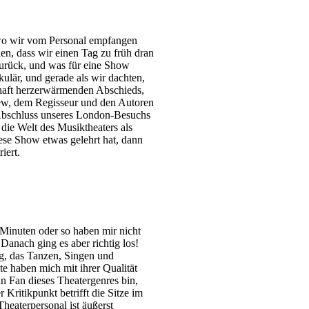
 wo wir vom Personal empfangen
en, dass wir einen Tag zu früh dran
urück, und was für eine Show
ulär, und gerade als wir dachten,
haft herzerwärmenden Abschieds,
Crew, dem Regisseur und den Autoren
 Abschluss unseres London-Besuchs
die Welt des Musiktheaters als
ese Show etwas gelehrt hat, dann
iert.
 Minuten oder so haben mir nicht
 Danach ging es aber richtig los!
ig, das Tanzen, Singen und
te haben mich mit ihrer Qualität
in Fan dieses Theatergenres bin,
Kritikpunkt betrifft die Sitze im
heaterpersonal ist äußerst