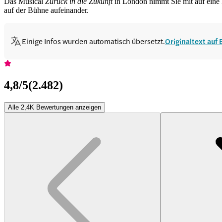
Das Musical
Zurück in die Zukunft
in London nimmt Sie mit auf eine Z
auf der Bühne aufeinander.
Einige Infos wurden automatisch übersetzt.
Originaltext auf
4,8
/5
(
2.482
)
Alle 2,4K Bewertungen anzeigen