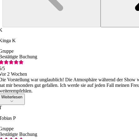
K
Kinga K
Gruppe
Bestätigte Buchung
5
/5
Vor 2 Wochen
Die Vorstellung war unglaublich! Die Atmosphäre während der Show w
hat mir besonders gut gefallen. Ich werde sie auf jeden Fall meinen Fr
weiterempfehlen.
Weiterlesen
T
Tobias P
Gruppe
Bestätigte Buchung