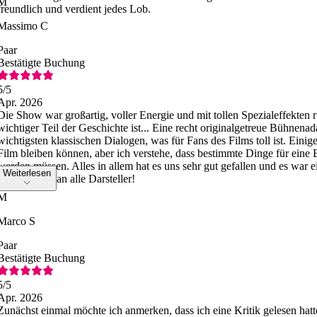
M
freundlich und verdient jedes Lob.
Massimo C
Paar
Bestätigte Buchung
5
/5
Apr. 2026
Die Show war großartig, voller Energie und mit tollen Spezialeffekten
wichtiger Teil der Geschichte ist... Eine recht originalgetreue Bühnena
wichtigsten klassischen Dialogen, was für Fans des Films toll ist. Ein
Film bleiben können, aber ich verstehe, dass bestimmte Dinge für ein
werden müssen. Alles in allem hat es uns sehr gut gefallen und es war 
Weiterlesen
Vielen Dank an alle Darsteller!
M
Marco S
Paar
Bestätigte Buchung
5
/5
Apr. 2026
Zunächst einmal möchte ich anmerken, dass ich eine Kritik gelesen hatte