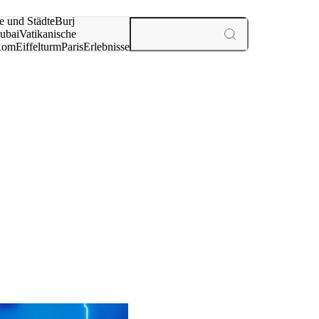
e und Städte
Burj
ubai
Vatikanische
Rom
Eiffelturm
Paris
Erlebnisse
te