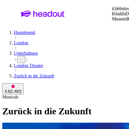
Suche:
Erlebniss
Khalifa
D
Museen
und Städ
Hauptmenü
London
Unterhaltung
London Theater
Zurück in die Zukunft
4,8
(
2.482
)
Musicals
Zurück in die Zukunft