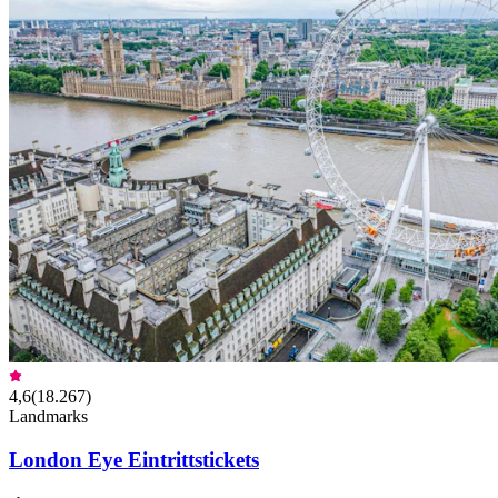
4,6
(
18.267
)
Landmarks
London Eye Eintrittstickets