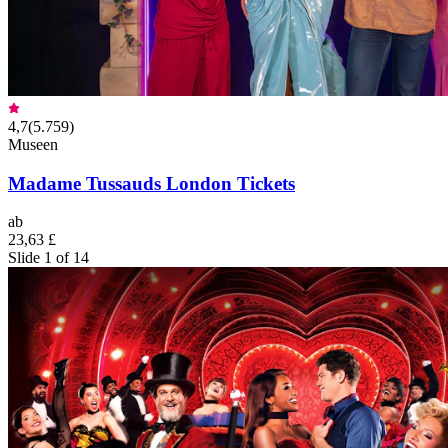
4,7
(
5.759
)
Museen
Madame Tussauds London Tickets
ab
23,63 £
Slide 1 of 14