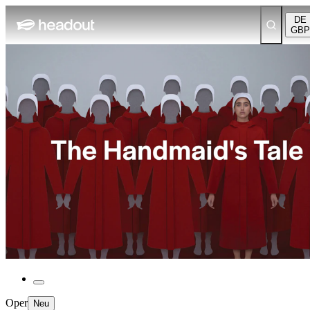
DE
GBP
Oper
Neu