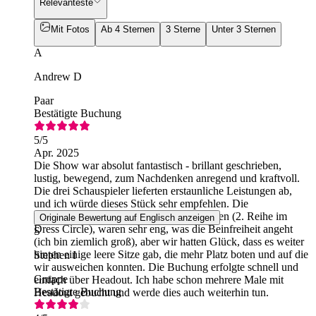
Relevanteste
Mit Fotos
Ab 4 Sternen
3 Sterne
Unter 3 Sternen
A
Andrew D
Paar
Bestätigte Buchung
5
/5
Apr. 2025
Die Show war absolut fantastisch - brillant geschrieben,
lustig, bewegend, zum Nachdenken anregend und kraftvoll.
Die drei Schauspieler lieferten erstaunliche Leistungen ab,
und ich würde dieses Stück sehr empfehlen. Die
ursprünglichen Sitze, die wir gebucht hatten (2. Reihe im
Originale Bewertung auf Englisch anzeigen
Dress Circle), waren sehr eng, was die Beinfreiheit angeht
S
(ich bin ziemlich groß), aber wir hatten Glück, dass es weiter
hinten einige leere Sitze gab, die mehr Platz boten und auf die
Stephen I
wir ausweichen konnten. Die Buchung erfolgte schnell und
Gruppe
einfach über Headout. Ich habe schon mehrere Male mit
Bestätigte Buchung
Headout gebucht und werde dies auch weiterhin tun.