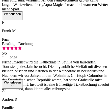
Park sind stark verfallen. An den Fahrgeschäften gab es keine
langen Wartezeiten, aber „Aqua Mágica“ macht bei warmem Wetter
mehr Spaß.
Weiterlesen
F
Frank M
Paar
Bestätigte Buchung
5
/5
Juni 2026
Nicht umsonst wird die Kathedrale in Sevilla von tausenden
Touristen jedes Jahr besucht. Die unglaubliche Vielfalt mit diversen
kleinen Nischen und Kirchen in der Kathedrale ist beeindruckend.
Nachdem wir vor Jahren in dem Wohnhaus Christoph Columbus in
der Dominikanischen Republik waren, hat seine Grabstelle mich
Weiterlesen
noch tief berührt. Insoweit ist eine frühzeitige Ticketbuchung absolut
zu empfehlen, dann klappt alles reibungslos.
A
Andrea R
Familie