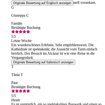
Problem, da die Warteschlange für uns schnell vorankam.
Originale Bewertung auf Englisch anzeigen
G
Giuseppa C
Familie
Bestätigte Buchung
5
/5
Letzte Woche
Ein wunderschönes Erlebnis. Sehr empfehlenswert. Die
Kathedrale ist spektakulär, die Aussicht vom Turm einfach
herrlich. Der Besuch im Alcázar ist wie eine Reise in die
Vergangenheit.
Originale Bewertung auf Italienisch anzeigen
T
Tânia T
Paar
Bestätigte Buchung
5
/5
Heute
Es ist unmöglich, ein so spektakuläres Bauwerk und einen so