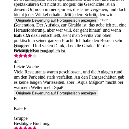
spektakulären Ort nicht zu mögen; die Geschichte ist an
diesem Ort noch immer spürbar, die Jahre vergehen, und doch
bleibt jeder Winkel erhalten,Mit jedem Schritt, den wir
machen, entdecken wir etwas Neues für die nächste
Originale Bewertung auf Portugiesisch anzeigen
Generation. Der Aufstieg zur Giralda ist, das gebe ich zu, eine
I
Herausforderung, aber wer will, der geht hinauf, und wenn
man sich dazu entschließt, sieht man Sevilla von oben
Isabel M
praktisch in seiner ganzen Pracht. Ich habe den Besuch sehr
Gruppe
genossen. Und vielen Dank, dass die Giralda für die
Bestätigte Buchung
Öffentlichkeit zugänglich ist.
4
/5
Letzte Woche
Viele Restaurants waren geschlossen, und die Anlagen rund
um den Park sind stark verfallen. An den Fahrgeschäften gab
es keine langen Wartezeiten, aber „Aqua Mágica“ macht bei
warmem Wetter mehr Spaß.
Originale Bewertung auf Portugiesisch anzeigen
K
Kate F
Gruppe
Bestätigte Buchung