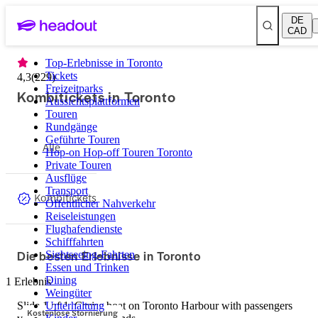
DE
CAD
Top-Erlebnisse in Toronto
Tickets
4,3
(
229
)
Freizeitparks
Kombitickets in Toronto
Aussichtsplattformen
Touren
Rundgänge
Geführte Touren
Alle
Hop-on Hop-off Touren Toronto
Private Touren
Ausflüge
Transport
Kombitickets
Öffentlicher Nahverkehr
Reiseleistungen
Flughafendienste
Schifffahrten
Die besten Erlebnisse in Toronto
Sightseeing-Fahrten
Essen und Trinken
Dining
1 Erlebnis
Weingüter
Slide 1 of 1, Cruise boat on Toronto Harbour with passengers
Unterhaltung
Kostenlose Stornierung