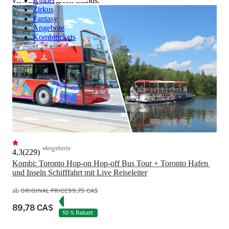
viewing lush green islands.
Kinder
Zirkus
Fantasy
Angebote
Kombitickets
Angebote
4,3
(
229
)
Kombi: Toronto Hop-on Hop-off Bus Tour + Toronto Hafen 
und Inseln Schifffahrt mit Live Reiseleiter
ab
ORIGINAL PRICE
99,75 CA$
89,78 CA$
10 % Rabatt