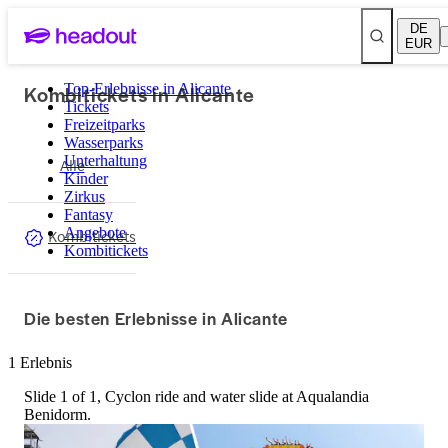
DE
EUR
Kombitickets in Alicante
Top-Erlebnisse in Alicante
Tickets
Freizeitparks
Wasserparks
Unterhaltung
Alle
Kinder
Zirkus
Fantasy
Angebote
Kombitickets
Kombitickets
Die besten Erlebnisse in Alicante
1 Erlebnis
Slide 1 of 1, Cyclon ride and water slide at Aqualandia
Benidorm.