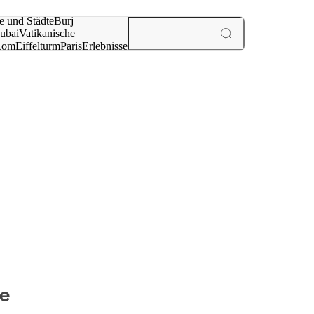
e und Städte
Burj
ubai
Vatikanische
Rom
Eiffelturm
Paris
Erlebnisse
te
te