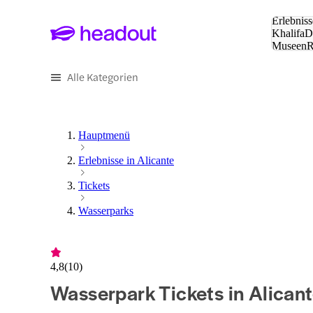
Suche:
Erlebniss
Khalifa
D
Museen
und Städ
Alle Kategorien
Hauptmenü
Erlebnisse in Alicante
Tickets
Wasserparks
4,8
(
10
)
Wasserpark Tickets in Alican