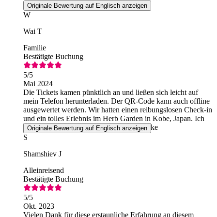
Originale Bewertung auf Englisch anzeigen
W
Wai T
Familie
Bestätigte Buchung
5
/5
Mai 2024
Die Tickets kamen pünktlich an und ließen sich leicht auf
mein Telefon herunterladen. Der QR-Code kann auch offline
ausgewertet werden. Wir hatten einen reibungslosen Check-in
und ein tolles Erlebnis im Herb Garden in Kobe, Japan. Ich
werde wieder mit dieser App buchen, danke
Originale Bewertung auf Englisch anzeigen
S
Shamshiev J
Alleinreisend
Bestätigte Buchung
5
/5
Okt. 2023
Vielen Dank für diese erstaunliche Erfahrung an diesem