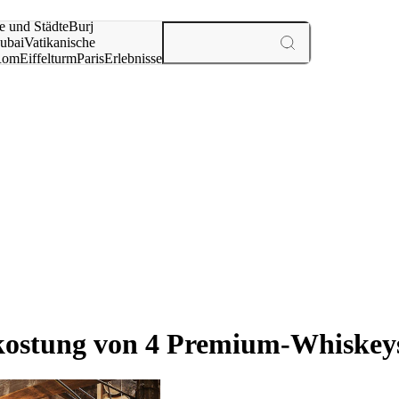
e und Städte
Burj
ubai
Vatikanische
Rom
Eiffelturm
Paris
Erlebnisse
te
rkostung von 4 Premium-Whiskey