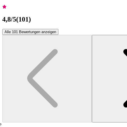
4,8
/5
(
101
)
Alle 101 Bewertungen anzeigen
P