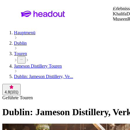
Suche:
Erlebniss
Khalifa
D
Museen
und Städ
Hauptmenü
Dublin
Touren
Jameson Distillery Touren
Dublin: Jameson Distillery, Ve...
4,8
(
101
)
Geführte Touren
Dublin: Jameson Distillery, Ve