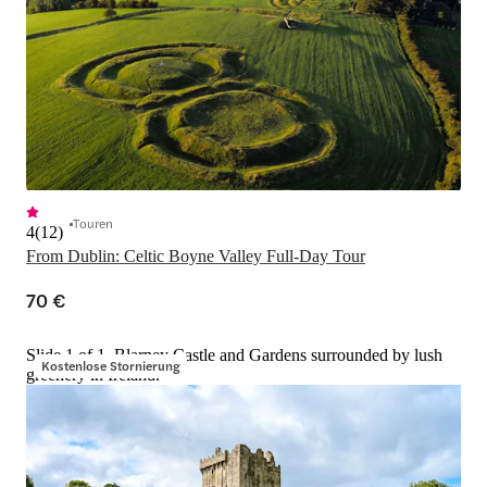
Touren
4
(
12
)
From Dublin: Celtic Boyne Valley Full-Day Tour
70 €
Slide 1 of 1, Blarney Castle and Gardens surrounded by lush
Kostenlose Stornierung
greenery in Ireland.