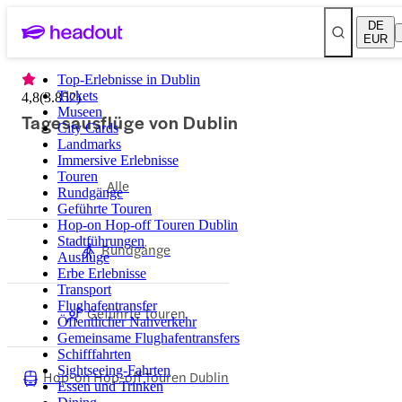
DE
EUR
Top-Erlebnisse in Dublin
Tickets
4,8
(
3.852
)
Museen
Tagesausflüge von Dublin
City Cards
Landmarks
Immersive Erlebnisse
Touren
Alle
Rundgänge
Geführte Touren
Hop-on Hop-off Touren Dublin
Stadtführungen
Rundgänge
Ausflüge
Erbe Erlebnisse
Transport
Flughafentransfer
Geführte Touren
Öffentlicher Nahverkehr
Gemeinsame Flughafentransfers
Schifffahrten
Sightseeing-Fahrten
Hop-on Hop-off Touren Dublin
Essen und Trinken