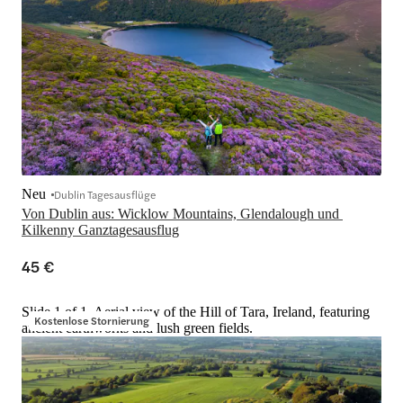
Neu
Dublin Tagesausflüge
Von Dublin aus: Wicklow Mountains, Glendalough und 
Kilkenny Ganztagesausflug
45 €
Slide 1 of 1, Aerial view of the Hill of Tara, Ireland, featuring
Kostenlose Stornierung
ancient earthworks and lush green fields.