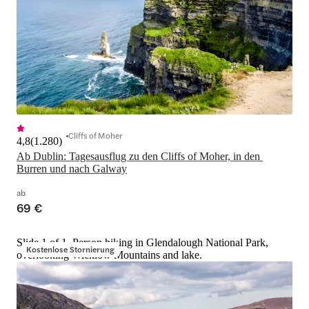
Cliffs of Moher
4,8
(
1.280
)
Ab Dublin: Tagesausflug zu den Cliffs of Moher, in den 
Burren und nach Galway
ab
69 €
Slide 1 of 1, Person hiking in Glendalough National Park,
Kostenlose Stornierung
overlooking Wicklow Mountains and lake.