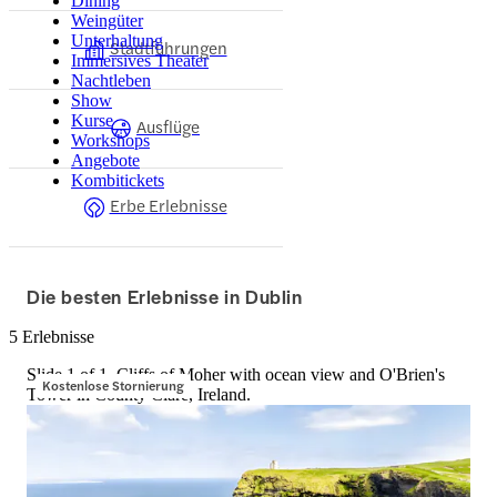
Dining
Weingüter
Unterhaltung
Stadtführungen
Immersives Theater
Nachtleben
Show
Kurse
Ausflüge
Workshops
Angebote
Kombitickets
Erbe Erlebnisse
Die besten Erlebnisse in Dublin
5 Erlebnisse
Slide 1 of 1, Cliffs of Moher with ocean view and O'Brien's
Kostenlose Stornierung
Tower in County Clare, Ireland.