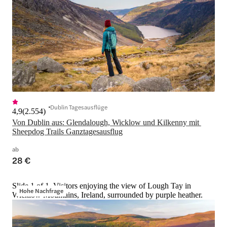
Dublin Tagesausflüge
4,9
(
2.554
)
Von Dublin aus: Glendalough, Wicklow und Kilkenny mit 
Sheepdog Trails Ganztagesausflug
ab
28 €
Slide 1 of 1, Visitors enjoying the view of Lough Tay in
Hohe Nachfrage
Wicklow Mountains, Ireland, surrounded by purple heather.