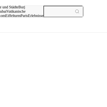
e und Städte
Burj
ubai
Vatikanische
Rom
Eiffelturm
Paris
Erlebnisse
te