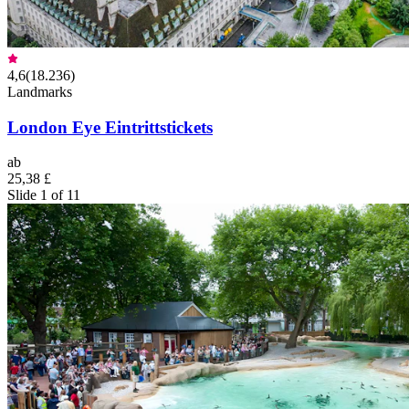
4,6
(
18.236
)
Landmarks
London Eye Eintrittstickets
ab
25,38 £
Slide 1 of 11