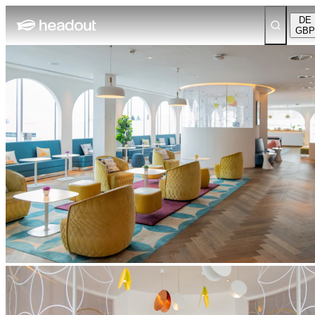
DE
GBP