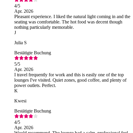
4
/5
Apr. 2026
Pleasant experience. I liked the natural light coming in and the
seating was comfortable. The hot food was decent though
nothing particularly memorable.
J
Julia S
Bestätigte Buchung
5
/5
Apr. 2026
I travel frequently for work and this is easily one of the top
lounges I've visited. Quiet zones, good coffee, and plenty of
power outlets. Perfect.
K
Kwesi
Bestätigte Buchung
4
/5
Apr. 2026
Would recommend. The lounge had a calm, professional feel