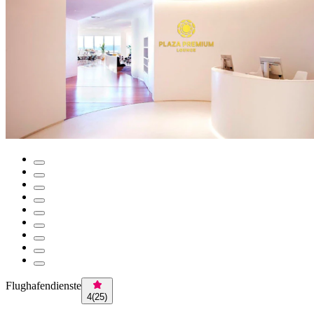
Flughafendienste
4
(
25
)