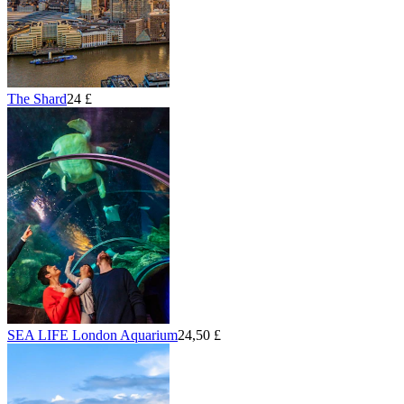
The Shard
24 £
SEA LIFE London Aquarium
24,50 £