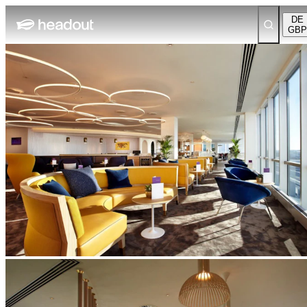
DE
GBP