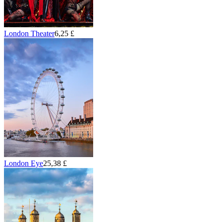
London Theater
6,25 £
London Eye
25,38 £