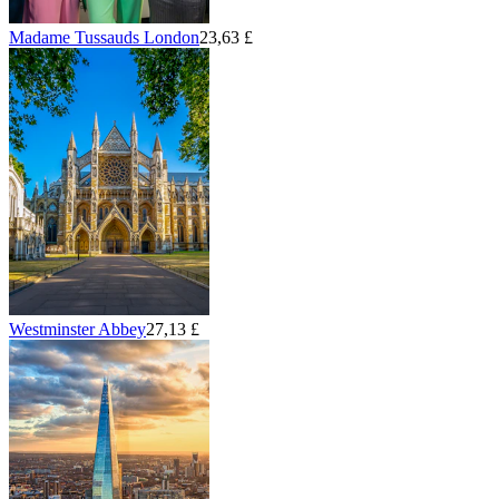
Madame Tussauds London
23,63 £
Westminster Abbey
27,13 £