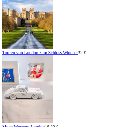
Touren von London zum Schloss Windsor
32 £
Moco Museum London
18,32 £