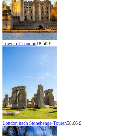
Tower of London
18,50 £
London nach Stonehenge-Touren
58,66 £