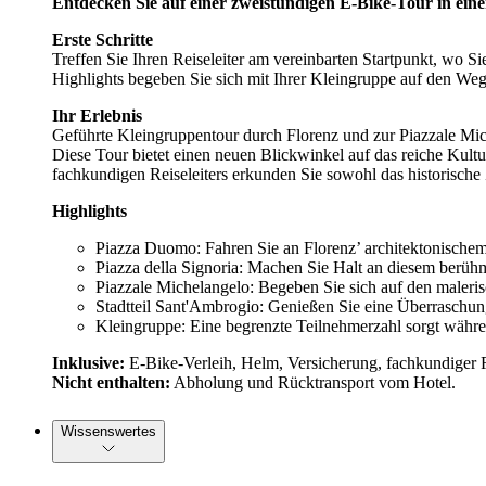
Entdecken Sie auf einer zweistündigen E-Bike-Tour in eine
Erste Schritte
Treffen Sie Ihren Reiseleiter am vereinbarten Startpunkt, wo S
Highlights begeben Sie sich mit Ihrer Kleingruppe auf den Weg
Ihr Erlebnis
Geführte Kleingruppentour durch Florenz und zur Piazzale Mi
Diese Tour bietet einen neuen Blickwinkel auf das reiche Kul
fachkundigen Reiseleiters erkunden Sie sowohl das historische
Highlights
Piazza Duomo: Fahren Sie an Florenz’ architektonischem 
Piazza della Signoria: Machen Sie Halt an diesem berühm
Piazzale Michelangelo: Begeben Sie sich auf den maleri
Stadtteil Sant'Ambrogio: Genießen Sie eine Überraschun
Kleingruppe: Eine begrenzte Teilnehmerzahl sorgt währen
Inklusive:
E-Bike-Verleih, Helm, Versicherung, fachkundiger R
Nicht enthalten:
Abholung und Rücktransport vom Hotel.
Wissenswertes