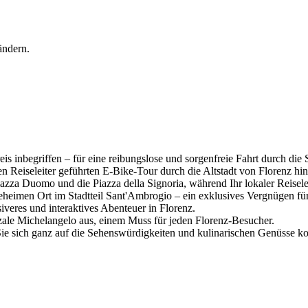
 ändern.
is inbegriffen – für eine reibungslose und sorgenfreie Fahrt durch die
n Reiseleiter geführten E-Bike-Tour durch die Altstadt von Florenz hi
za Duomo und die Piazza della Signoria, während Ihr lokaler Reiseleit
heimen Ort im Stadtteil Sant'Ambrogio – ein exklusives Vergnügen fü
iveres und interaktives Abenteuer in Florenz.
ale Michelangelo aus, einem Muss für jeden Florenz-Besucher.
 Sie sich ganz auf die Sehenswürdigkeiten und kulinarischen Genüsse k