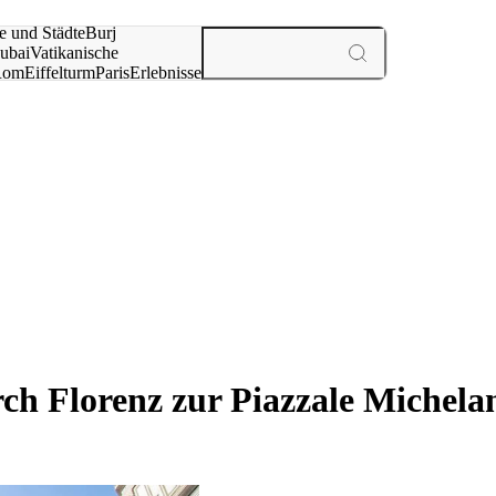
e und Städte
Burj
ubai
Vatikanische
Rom
Eiffelturm
Paris
Erlebnisse
te
ch Florenz zur Piazzale Michelan