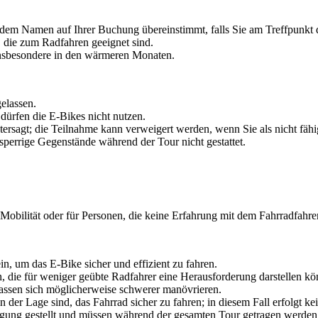
t dem Namen auf Ihrer Buchung übereinstimmt, falls Sie am Treffpunkt
die zum Radfahren geeignet sind.
insbesondere in den wärmeren Monaten.
gelassen.
dürfen die E-Bikes nicht nutzen.
rsagt; die Teilnahme kann verweigert werden, wenn Sie als nicht fähig
perrige Gegenstände während der Tour nicht gestattet.
r Mobilität oder für Personen, die keine Erfahrung mit dem Fahrradfahr
in, um das E-Bike sicher und effizient zu fahren.
, die für weniger geübte Radfahrer eine Herausforderung darstellen kö
assen sich möglicherweise schwerer manövrieren.
der Lage sind, das Fahrrad sicher zu fahren; in diesem Fall erfolgt ke
gung gestellt und müssen während der gesamten Tour getragen werden