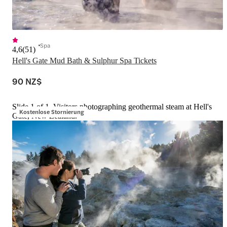
Spa
4,6
(
51
)
Hell's Gate Mud Bath & Sulphur Spa Tickets
90 NZ$
Slide 1 of 1, Visitors photographing geothermal steam at Hell's
Kostenlose Stornierung
Gate, New Zealand.