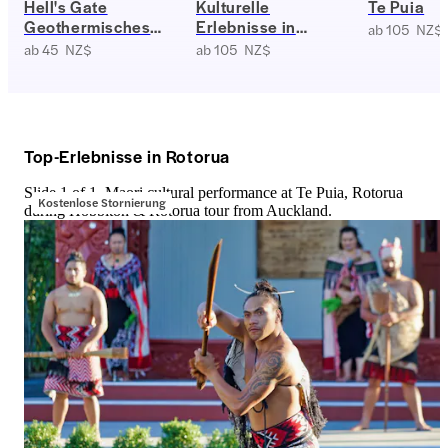
Hell's Gate
Kulturelle
Te Puia
Geothermisches
Erlebnisse in
ab 105 NZ$
Reservat und
Rotorua
ab 45 NZ$
ab 105 NZ$
Schlammbad
Top-Erlebnisse in Rotorua
Slide 1 of 1, Maori cultural performance at Te Puia, Rotorua
Kostenlose Stornierung
during Hobbiton & Rotorua tour from Auckland.