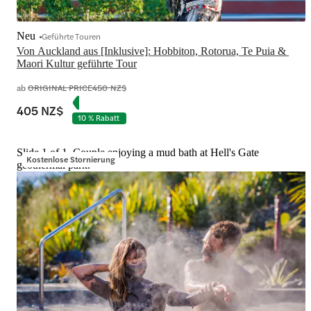
Neu
Geführte Touren
Von Auckland aus [Inklusive]: Hobbiton, Rotorua, Te Puia & 
Maori Kultur geführte Tour
ab
ORIGINAL PRICE
450 NZ$
405 NZ$
10 % Rabatt
Slide 1 of 1, Couple enjoying a mud bath at Hell's Gate
Kostenlose Stornierung
geothermal park.