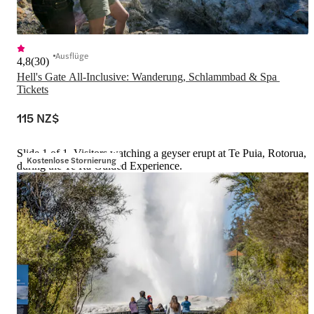
Ausflüge
4,8
(
30
)
Hell's Gate All-Inclusive: Wanderung, Schlammbad & Spa 
Tickets
115 NZ$
Slide 1 of 1, Visitors watching a geyser erupt at Te Puia, Rotorua,
Kostenlose Stornierung
during the Te Rā Guided Experience.