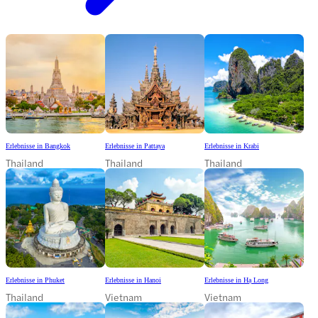
Erlebnisse in Bangkok
Erlebnisse in Pattaya
Erlebnisse in Krabi
Thailand
Thailand
Thailand
Erlebnisse in Phuket
Erlebnisse in Hanoi
Erlebnisse in Hạ Long
Thailand
Vietnam
Vietnam