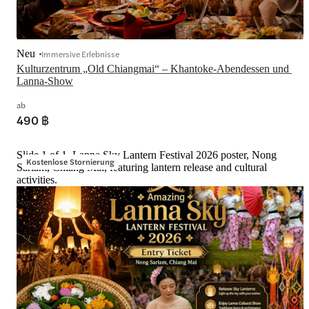
Neu
Immersive Erlebnisse
Kulturzentrum „Old Chiangmai“ – Khantoke-Abendessen und 
Lanna-Show
ab
490 ฿
Slide 1 of 1, Lanna Sky Lantern Festival 2026 poster, Nong
Kostenlose Stornierung
Sariam, Chiang Mai, featuring lantern release and cultural
activities.