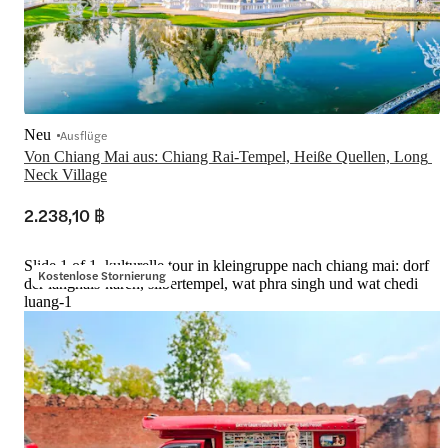
Neu
Ausflüge
Von Chiang Mai aus: Chiang Rai-Tempel, Heiße Quellen, Long 
Neck Village
2.238,10 ฿
Slide 1 of 1, kulturelle tour in kleingruppe nach chiang mai: dorf
Kostenlose Stornierung
der langhals-karen, silbertempel, wat phra singh und wat chedi
luang-1