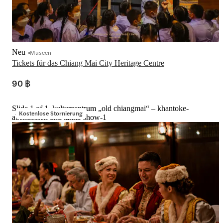
Neu
Museen
Tickets für das Chiang Mai City Heritage Centre
90 ฿
Slide 1 of 1, kulturzentrum „old chiangmai“ – khantoke-
Kostenlose Stornierung
abendessen und lanna-show-1