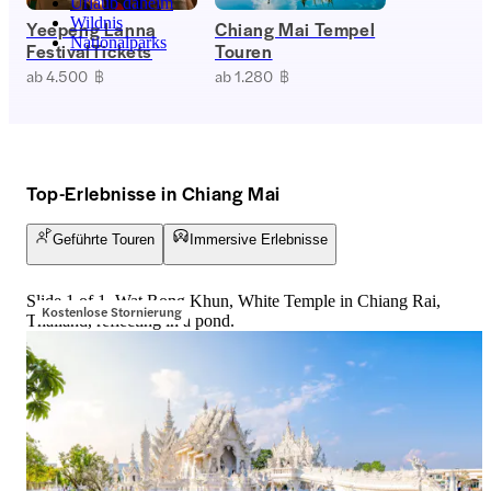
Urlaub daheim
Wildnis
Yeepeng Lanna
Chiang Mai Tempel
Nationalparks
FestivalTickets
Touren
ab 4.500 ฿
ab 1.280 ฿
Top-Erlebnisse in Chiang Mai
Geführte Touren
Immersive Erlebnisse
Slide 1 of 1, Wat Rong Khun, White Temple in Chiang Rai,
Kostenlose Stornierung
Thailand, reflecting in a pond.