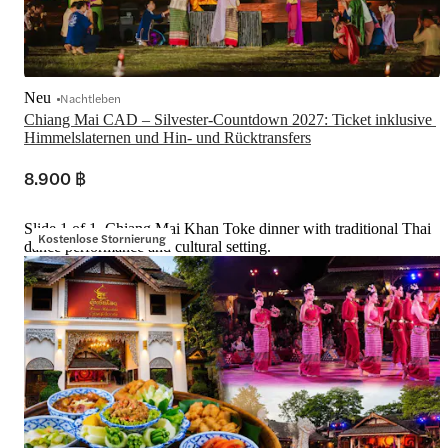
Neu
Nachtleben
Chiang Mai CAD – Silvester-Countdown 2027: Ticket inklusive 
Himmelslaternen und Hin- und Rücktransfers
8.900 ฿
Slide 1 of 1, Chiang Mai Khan Toke dinner with traditional Thai
Kostenlose Stornierung
dance performance and cultural setting.