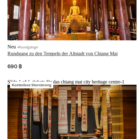
Neu
Rundgänge
Rundgang zu den Tempeln der Altstadt von Chiang Mai
690 ฿
Slide 1 of 1, tickets für das chiang mai city heritage centre-1
Kostenlose Stornierung