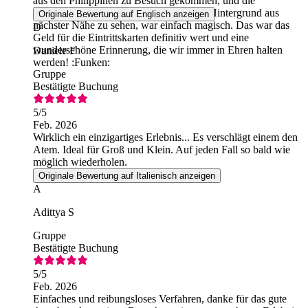
aus den Philippinen zu Besuch gekommen, und die
Springbrunnen mit dem Burj Khalifa im Hintergrund aus
Originale Bewertung auf Englisch anzeigen
nächster Nähe zu sehen, war einfach magisch. Das war das
D
Geld für die Eintrittskarten definitiv wert und eine
wunderschöne Erinnerung, die wir immer in Ehren halten
Daniele F
werden! :Funken:
Gruppe
Bestätigte Buchung
5
/5
Feb. 2026
Wirklich ein einzigartiges Erlebnis... Es verschlägt einem den
Atem. Ideal für Groß und Klein. Auf jeden Fall so bald wie
möglich wiederholen.
Originale Bewertung auf Italienisch anzeigen
A
Adittya S
Gruppe
Bestätigte Buchung
5
/5
Feb. 2026
Einfaches und reibungsloses Verfahren, danke für das gute