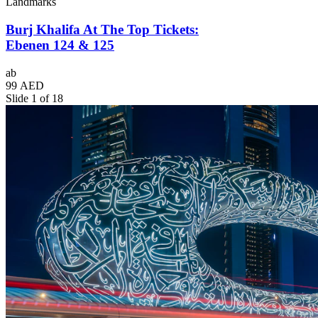
Landmarks
Burj Khalifa At The Top Tickets:
Ebenen 124 & 125
ab
99 AED
Slide 1 of 18