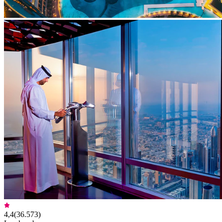
4,4
(
36.573
)