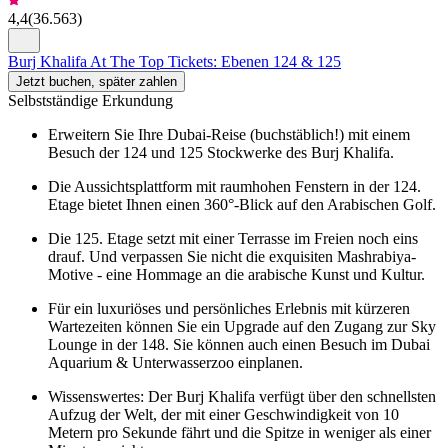
4,4
(
36.563
)
Burj Khalifa At The Top Tickets: Ebenen 124 & 125
Jetzt buchen, später zahlen
Selbstständige Erkundung
Erweitern Sie Ihre Dubai-Reise (buchstäblich!) mit einem
Besuch der 124 und 125 Stockwerke des Burj Khalifa.
Die Aussichtsplattform mit raumhohen Fenstern in der 124.
Etage bietet Ihnen einen 360°-Blick auf den Arabischen Golf.
Die 125. Etage setzt mit einer Terrasse im Freien noch eins
drauf. Und verpassen Sie nicht die exquisiten Mashrabiya-
Motive - eine Hommage an die arabische Kunst und Kultur.
Für ein luxuriöses und persönliches Erlebnis mit kürzeren
Wartezeiten können Sie ein Upgrade auf den Zugang zur Sky
Lounge in der 148. Sie können auch einen Besuch im Dubai
Aquarium & Unterwasserzoo einplanen.
Wissenswertes: Der Burj Khalifa verfügt über den schnellsten
Aufzug der Welt, der mit einer Geschwindigkeit von 10
Metern pro Sekunde fährt und die Spitze in weniger als einer