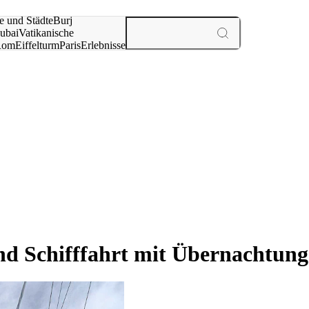
e und Städte
Burj
ubai
Vatikanische
Rom
Eiffelturm
Paris
Erlebnisse
te
nd Schifffahrt mit Übernachtung