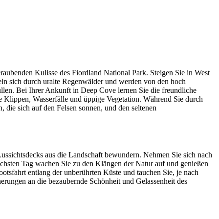
aubenden Kulisse des Fiordland National Park. Steigen Sie in West
geln sich durch uralte Regenwälder und werden von den hoch
en. Bei Ihrer Ankunft in Deep Cove lernen Sie die freundliche
ge Klippen, Wasserfälle und üppige Vegetation. Während Sie durch
, die sich auf den Felsen sonnen, und den seltenen
Aussichtsdecks aus die Landschaft bewundern. Nehmen Sie sich nach
ächsten Tag wachen Sie zu den Klängen der Natur auf und genießen
otsfahrt entlang der unberührten Küste und tauchen Sie, je nach
nnerungen an die bezaubernde Schönheit und Gelassenheit des