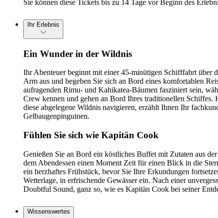
Sie können diese Tickets bis zu 14 Tage vor Beginn des Erlebnis
Ihr Erlebnis
Ein Wunder in der Wildnis
Ihr Abenteuer beginnt mit einer 45-minütigen Schifffahrt übe
Arm aus und begeben Sie sich an Bord eines komfortablen Reis
aufragenden Rimu- und Kahikatea-Bäumen fasziniert sein, währ
Crew kennen und gehen an Bord Ihres traditionellen Schiffes. 
diese abgelegene Wildnis navigieren, erzählt Ihnen Ihr fachku
Gelbaugenpinguinen.
Fühlen Sie sich wie Kapitän Cook
Genießen Sie an Bord ein köstliches Buffet mit Zutaten aus 
dem Abendessen einen Moment Zeit für einen Blick in die Ste
ein herzhaftes Frühstück, bevor Sie Ihre Erkundungen fortsetz
Wetterlage, in erfrischende Gewässer ein. Nach einer unverges
Doubtful Sound, ganz so, wie es Kapitän Cook bei seiner Ent
Wissenswertes