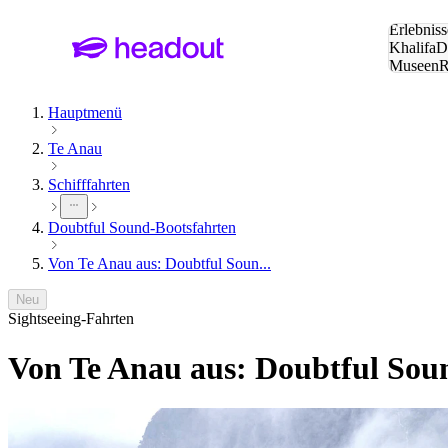
Suche:
Erlebniss
Khalifa
D
Museen
und Städ
Hauptmenü
Te Anau
Schifffahrten
Doubtful Sound-Bootsfahrten
Von Te Anau aus: Doubtful Soun...
Neu
Sightseeing-Fahrten
Von Te Anau aus: Doubtful Sou