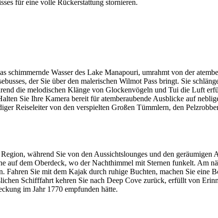
ses für eine volle Rückerstattung stornieren.
r das schimmernde Wasser des Lake Manapouri, umrahmt von der atember
ebusses, der Sie über den malerischen Wilmot Pass bringt. Sie schlän
end die melodischen Klänge von Glockenvögeln und Tui die Luft erfüll
Halten Sie Ihre Kamera bereit für atemberaubende Ausblicke auf nebli
ndiger Reiseleiter von den verspielten Großen Tümmlern, den Pelzrobben
der Region, während Sie von den Aussichtslounges und den geräumigen 
rne auf dem Oberdeck, wo der Nachthimmel mit Sternen funkelt. Am n
en. Fahren Sie mit dem Kajak durch ruhige Buchten, machen Sie eine Bo
slichen Schifffahrt kehren Sie nach Deep Cove zurück, erfüllt von Eri
deckung im Jahr 1770 empfunden hätte.