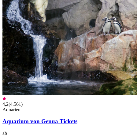
4,2
(
4.561
)
Aquarien
Aquarium von Genua Tickets
ab