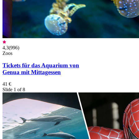
4,3
(
996
)
Zoos
Tickets für das Aquarium von
Genua mit Mittagessen
41 €
Slide 1 of 8