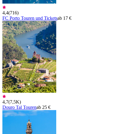
4,4
(
716
)
FC Porto Touren und Tickets
ab 17 €
4,7
(
7,5K
)
Douro Tal Touren
ab 25 €