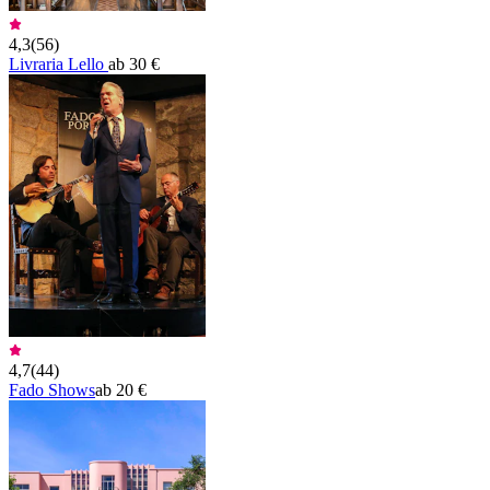
4,3
(
56
)
Livraria Lello
ab 30 €
4,7
(
44
)
Fado Shows
ab 20 €