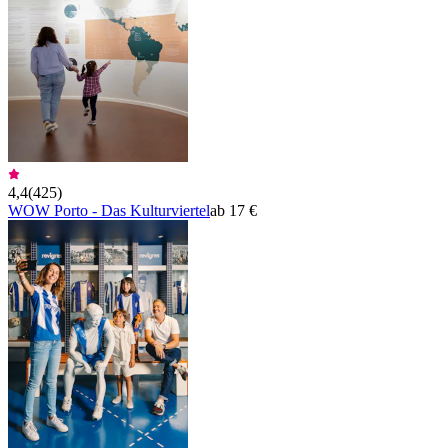
4,4
(
425
)
WOW Porto - Das Kulturviertel
ab 17 €