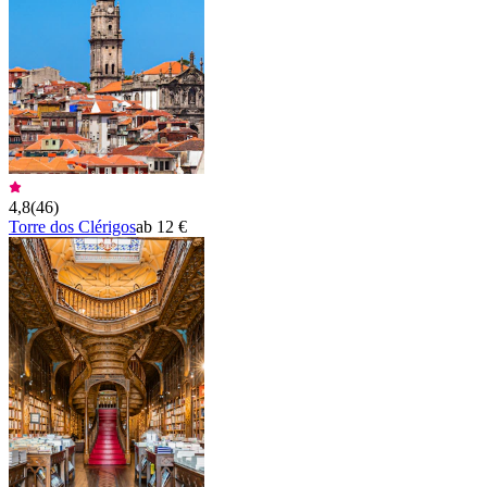
4,8
(
46
)
Torre dos Clérigos
ab 12 €