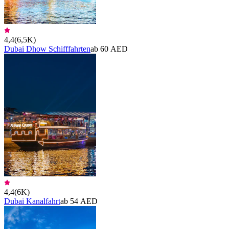
4,4
(
6,5K
)
Dubai Dhow Schifffahrten
ab 60 AED
4,4
(
6K
)
Dubai Kanalfahrt
ab 54 AED