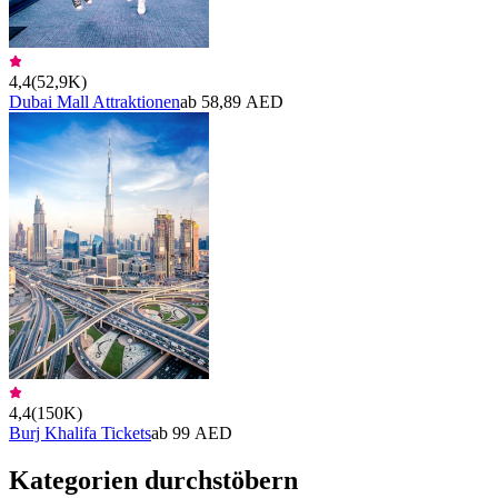
4,4
(
52,9K
)
Dubai Mall Attraktionen
ab 58,89 AED
4,4
(
150K
)
Burj Khalifa Tickets
ab 99 AED
Kategorien durchstöbern