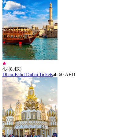
4,4
(
8,4K
)
Dhau-Fahrt Dubai Tickets
ab 60 AED