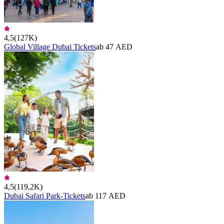
4,5
(
127K
)
Global Village Dubai Tickets
ab 47 AED
4,5
(
119,2K
)
Dubai Safari Park-Tickets
ab 117 AED