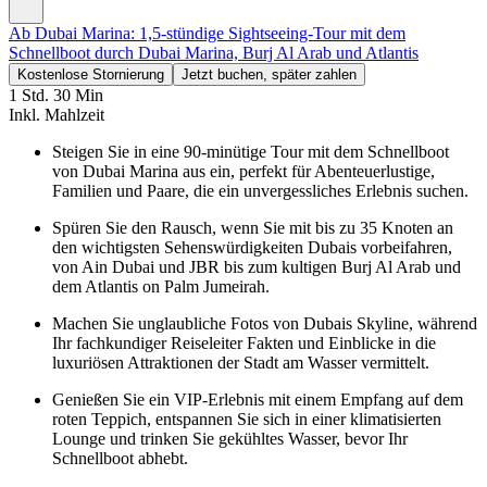
Ab Dubai Marina: 1,5-stündige Sightseeing-Tour mit dem
Schnellboot durch Dubai Marina, Burj Al Arab und Atlantis
Kostenlose Stornierung
Jetzt buchen, später zahlen
1 Std. 30 Min
Inkl. Mahlzeit
Steigen Sie in eine 90-minütige Tour mit dem Schnellboot
von Dubai Marina aus ein, perfekt für Abenteuerlustige,
Familien und Paare, die ein unvergessliches Erlebnis suchen.
Spüren Sie den Rausch, wenn Sie mit bis zu 35 Knoten an
den wichtigsten Sehenswürdigkeiten Dubais vorbeifahren,
von Ain Dubai und JBR bis zum kultigen Burj Al Arab und
dem Atlantis on Palm Jumeirah.
Machen Sie unglaubliche Fotos von Dubais Skyline, während
Ihr fachkundiger Reiseleiter Fakten und Einblicke in die
luxuriösen Attraktionen der Stadt am Wasser vermittelt.
Genießen Sie ein VIP-Erlebnis mit einem Empfang auf dem
roten Teppich, entspannen Sie sich in einer klimatisierten
Lounge und trinken Sie gekühltes Wasser, bevor Ihr
Schnellboot abhebt.