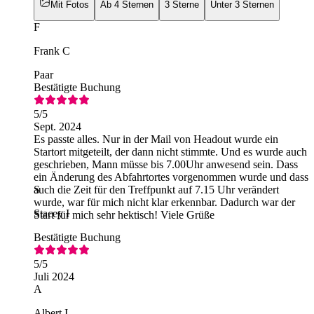
Mit Fotos
Ab 4 Sternen
3 Sterne
Unter 3 Sternen
F
Frank C
Paar
Bestätigte Buchung
5
/5
Sept. 2024
Es passte alles. Nur in der Mail von Headout wurde ein
Startort mitgeteilt, der dann nicht stimmte. Und es wurde auch
geschrieben, Mann müsse bis 7.00Uhr anwesend sein. Dass
ein Änderung des Abfahrtortes vorgenommen wurde und dass
auch die Zeit für den Treffpunkt auf 7.15 Uhr verändert
S
wurde, war für mich nicht klar erkennbar. Dadurch war der
Stacey I
Start für mich sehr hektisch! Viele Grüße
Bestätigte Buchung
5
/5
Juli 2024
A
Albert I