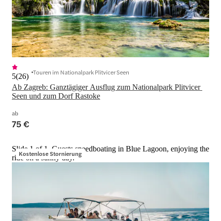
Touren im Nationalpark Plitvicer Seen
5
(
26
)
Ab Zagreb: Ganztägiger Ausflug zum Nationalpark Plitvicer 
Seen und zum Dorf Rastoke
ab
75 €
Slide 1 of 1, Guests speedboating in Blue Lagoon, enjoying the
Kostenlose Stornierung
ride on a sunny day.