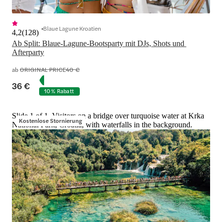
Blaue Lagune Kroatien
4,2
(
128
)
Ab Split: Blaue-Lagune-Bootsparty mit DJs, Shots und 
Afterparty
ab
ORIGINAL PRICE
40 €
36 €
10 % Rabatt
Slide 1 of 1, Visitors on a bridge over turquoise water at Krka
Kostenlose Stornierung
National Park, Croatia, with waterfalls in the background.