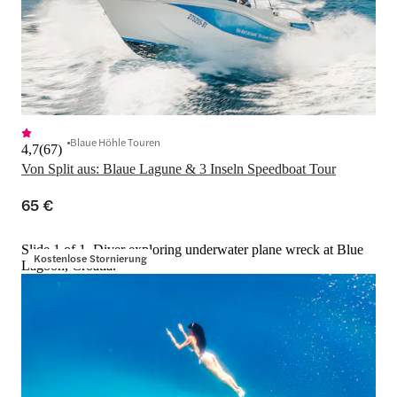
Blaue Höhle Touren
4,7
(
67
)
Von Split aus: Blaue Lagune & 3 Inseln Speedboat Tour
65 €
Slide 1 of 1, Diver exploring underwater plane wreck at Blue
Kostenlose Stornierung
Lagoon, Croatia.