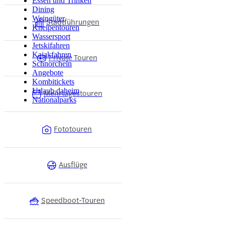
Essen und Trinken
Dining
Weingüter
Stadtführungen
Kneipentouren
Wassersport
Jetskifahren
Kajakfahren
Private Touren
Schnorcheln
Angebote
Kombitickets
Urlaub daheim
Mehrtagestouren
Nationalparks
Fototouren
Ausflüge
Speedboot-Touren