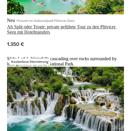
Neu
Touren im Nationalpark Plitvicer Seen
Ab Split oder Trogir: private geführte Tour zu den Plitvicer 
Seen mit Hoteltransfers
1.350 €
Slide 1 of 1, Waterfalls cascading over rocks surrounded by
Kostenlose Stornierung
lush greenery at Krka National Park.