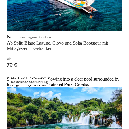
Neu
Blaue Lagune Kroatien
Ab Split: Blaue Lagune, Ciovo und Solta Bootstour mit 
Mittagessen + Getränken
ab
70 €
Slide 1 of 1, Waterfall flowing into a clear pool surrounded by
Kostenlose Stornierung
lush greenery in Krka National Park, Croatia.