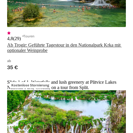
Touren
4,8
(
29
)
Ab Trogir: Geführte Tagestour in den Nationalpark Krka mit 
optionaler Weinprobe
ab
35 €
Slide 1 of 1, Waterfalls and lush greenery at Plitvice Lakes
Kostenlose Stornierung
National Park, Croatia, on a tour from Split.