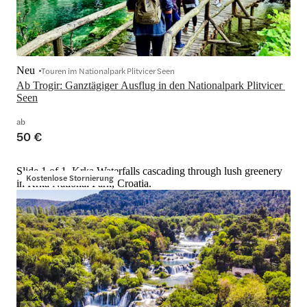
Neu
Touren im Nationalpark Plitvicer Seen
Ab Trogir: Ganztägiger Ausflug in den Nationalpark Plitvicer 
Seen
ab
50 €
Slide 1 of 1, Krka Waterfalls cascading through lush greenery
Kostenlose Stornierung
in Krka National Park, Croatia.