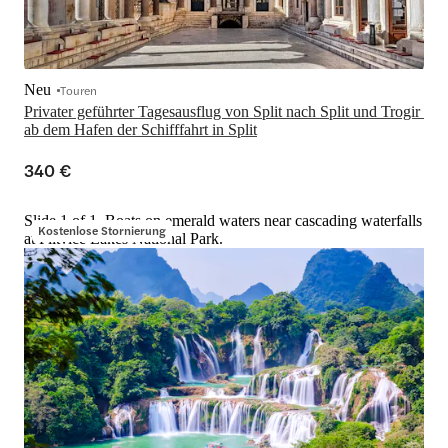
Neu
Touren
Privater geführter Tagesausflug von Split nach Split und Trogir 
ab dem Hafen der Schifffahrt in Split
340 €
Slide 1 of 1, Boats on emerald waters near cascading waterfalls
Kostenlose Stornierung
at Plitvice Lakes National Park.