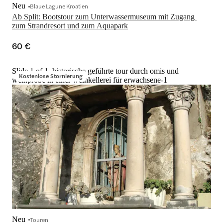
Neu
Blaue Lagune Kroatien
Ab Split: Bootstour zum Unterwassermuseum mit Zugang 
zum Strandresort und zum Aquapark
60 €
Slide 1 of 1, historische geführte tour durch omis und
Kostenlose Stornierung
weinprobe in einer weinkellerei für erwachsene-1
Neu
Touren