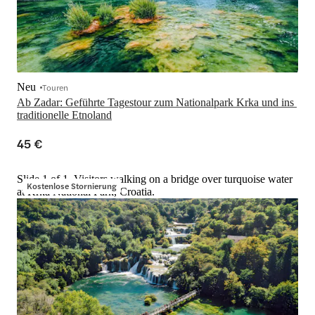
Neu
Touren
Ab Zadar: Geführte Tagestour zum Nationalpark Krka und ins 
traditionelle Etnoland
45 €
Slide 1 of 1, Visitors walking on a bridge over turquoise water
Kostenlose Stornierung
at Krka National Park, Croatia.