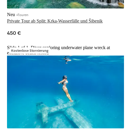
Neu
Touren
Private Tour ab Split: Krka-Wasserfälle und Šibenik
450 €
Slide 1 of 1, Diver exploring underwater plane wreck at
Kostenlose Stornierung
exclusive beach resort.