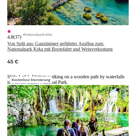
Nationalpark Krka
4,8
(
37
)
Von Split aus: Ganztägiger geführter Ausflug zum 
Nationalpark Krka mit Bootsfahrt und Weinverkostung
45 €
Slide 1 of 1, Visitors walking on a wooden path by waterfalls
Kostenlose Stornierung
in Plitvice Lakes National Park.