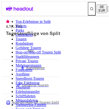
DE
EUR
Top-Erlebnisse in Split
Tickets
4,7
(
1.398
)
Parks
Tagesausflüge von Split
Landmarks
Touren
Rundgänge
Geführte Touren
Alle
Hop-on Hop-off Touren Split
Stadtführungen
Private Touren
Mehrtagestouren
Rundgänge
Fototouren
Ausflüge
Speedboot-Touren
Erbe Erlebnisse
Geführte Touren
Transport
Erlebnistransfer
Schifffahrten
Mittagsfahrten
Hop-on Hop-off Touren Split
Sightseeing-Fahrten