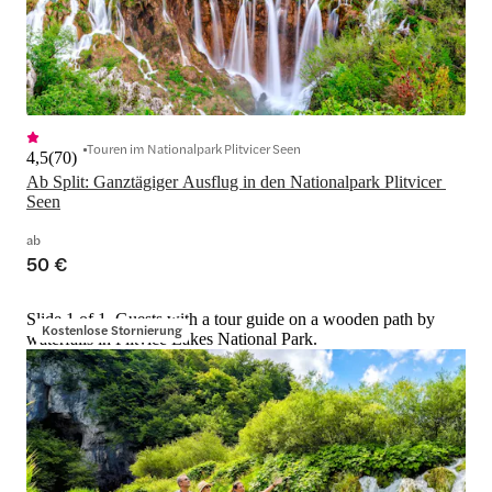
Touren im Nationalpark Plitvicer Seen
4,5
(
70
)
Ab Split: Ganztägiger Ausflug in den Nationalpark Plitvicer 
Seen
ab
50 €
Slide 1 of 1, Guests with a tour guide on a wooden path by
Kostenlose Stornierung
waterfalls in Plitvice Lakes National Park.