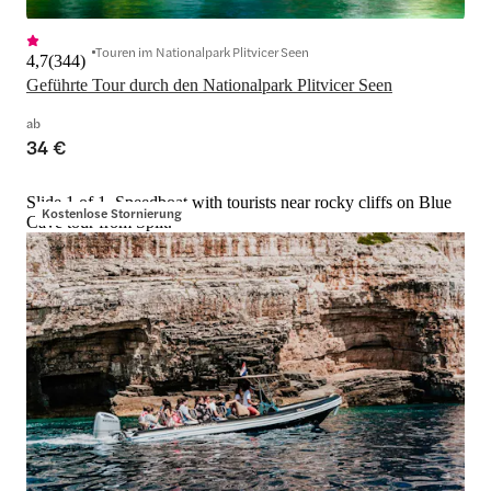
Touren im Nationalpark Plitvicer Seen
4,7
(
344
)
Geführte Tour durch den Nationalpark Plitvicer Seen
ab
34 €
Slide 1 of 1, Speedboat with tourists near rocky cliffs on Blue
Kostenlose Stornierung
Cave tour from Split.