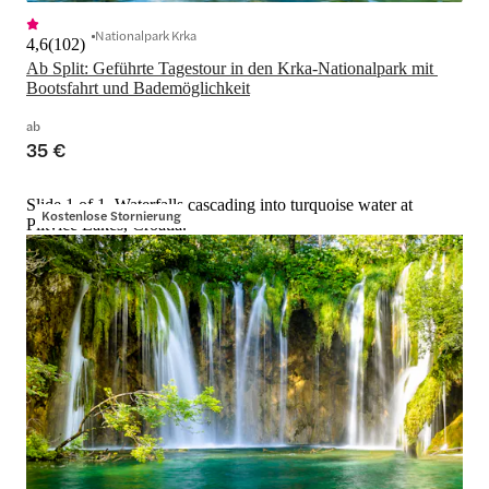
Nationalpark Krka
4,6
(
102
)
Ab Split: Geführte Tagestour in den Krka-Nationalpark mit 
Bootsfahrt und Bademöglichkeit
ab
35 €
Slide 1 of 1, Waterfalls cascading into turquoise water at
Kostenlose Stornierung
Plitvice Lakes, Croatia.