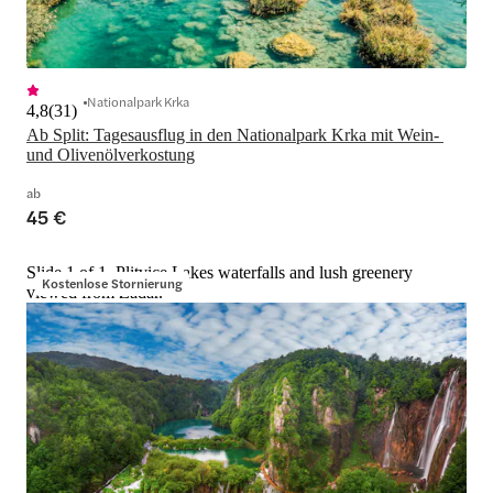
Nationalpark Krka
4,8
(
31
)
Ab Split: Tagesausflug in den Nationalpark Krka mit Wein- 
und Olivenölverkostung
ab
45 €
Slide 1 of 1, Plitvice Lakes waterfalls and lush greenery
Kostenlose Stornierung
viewed from Zadar.