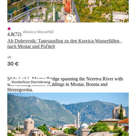
Kravica-Wasserfall
4,8
(
72
)
Ab Dubrovnik: Tagesausflug zu den Kravica-Wasserfällen, 
nach Mostar und Počitelj
ab
30 €
Slide 1 of 1, Mostar Bridge spanning the Neretva River with
Kostenlose Stornierung
surrounding historic buildings in Mostar, Bosnia and
Herzegovina.