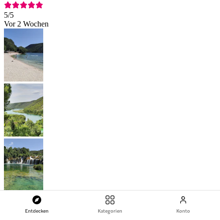
5
/5
Vor 2 Wochen
Der Nationalpark Krka ist sehr schön und auf jeden Fall einen
Besuch wert. Von Split aus lässt sich bequem ein Tagesausflug
Entdecken
Kategorien
Konto
dorthin unternehmen. Vor dem Eingang zum Park gibt es auch einen