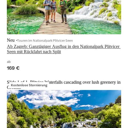
Neu
Touren im Nationalpark Plitvicer Seen
Ab Zagreb: Ganztägiger Ausflug in den Nationalpark Plitvicer 
Seen mit Rückfahrt nach Split
ab
169 €
Slide 1 of 1, Plitvice Waterfalls cascading over lush greenery in
Kostenlose Stornierung
Croatia.