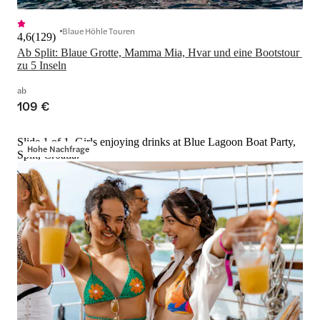
Blaue Höhle Touren
4,6
(
129
)
Ab Split: Blaue Grotte, Mamma Mia, Hvar und eine Bootstour 
zu 5 Inseln
ab
109 €
Slide 1 of 1, Girls enjoying drinks at Blue Lagoon Boat Party,
Hohe Nachfrage
Split, Croatia.