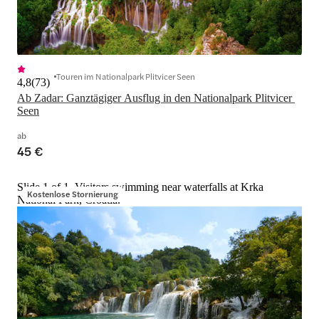
Touren im Nationalpark Plitvicer Seen
4,8
(
73
)
Ab Zadar: Ganztägiger Ausflug in den Nationalpark Plitvicer 
Seen
ab
45 €
Slide 1 of 1, Visitors swimming near waterfalls at Krka
Kostenlose Stornierung
National Park, Croatia.