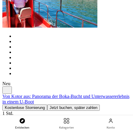
Neu
Von Kotor aus: Panorama der Boka-Bucht und Unterwassererlebnis
in einem U-Boot
Kostenlose Stornierung
Jetzt buchen, später zahlen
1 Std.
Geführt von einem lizenzierten, englischsprachigen
Entdecken
Kategorien
Konto
Reiseleiter, führt Sie dieses 1-stündige Halb-U-Boot-Erlebnis