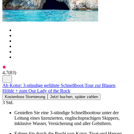
4,7
(
83
)
Ab Kotor: 3-stündige geführte Schnellboot-Tour zur Blauen
Höhle + zum Our Lady of the Rock
Kostenlose Stornierung
Jetzt buchen, später zahlen
3 Std.
Genießen Sie eine 3-stündige Schnellboottour unter der
Leitung eines lizenzierten, englischsprachigen Skippers,
inklusive Wasser, Versicherung und aller Gebühren.
Fahren Sie durch die Bucht von Kotor, Tivat und Herceg