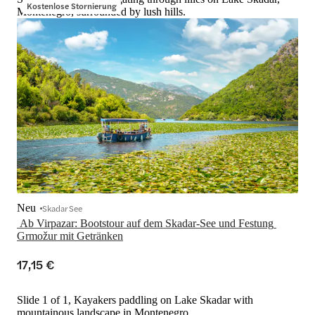
Kostenlose Stornierung
Montenegro, surrounded by lush hills.
Neu
Skadar See
 Ab Virpazar: Bootstour auf dem Skadar-See und Festung 
17,15 €
Slide 1 of 1, Kayakers paddling on Lake Skadar with
mountainous landscape in Montenegro.