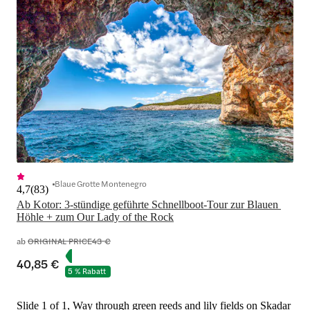
Blaue Grotte Montenegro
4,7
(
83
)
Ab Kotor: 3-stündige geführte Schnellboot-Tour zur Blauen 
Höhle + zum Our Lady of the Rock
ab
ORIGINAL PRICE
43 €
40,85 €
5 % Rabatt
Slide 1 of 1, Way through green reeds and lily fields on Skadar