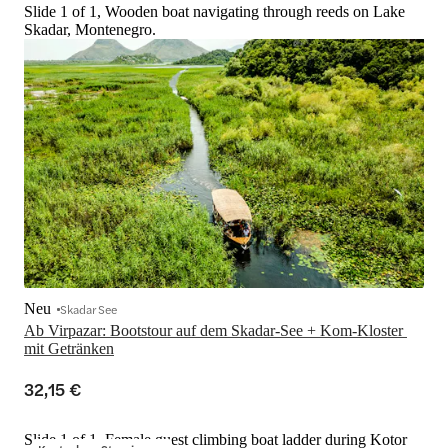
Slide 1 of 1, Wooden boat navigating through reeds on Lake
Skadar, Montenegro.
Neu
Skadar See
Ab Virpazar: Bootstour auf dem Skadar-See + Kom-Kloster 
32,15 €
Slide 1 of 1, Female guest climbing boat ladder during Kotor