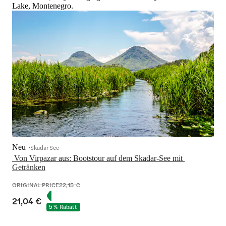
Lake, Montenegro.
Neu
Skadar See
 Von Virpazar aus: Bootstour auf dem Skadar-See mit 
ORIGINAL PRICE
22,15 €
21,04 €
5 % Rabatt