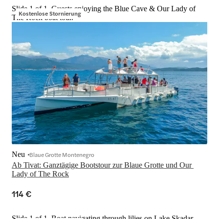
Slide 1 of 1, Guests enjoying the Blue Cave & Our Lady of
Kostenlose Stornierung
The Rock boat tour.
Neu
Blaue Grotte Montenegro
Ab Tivat: Ganztägige Bootstour zur Blaue Grotte und Our 
Lady of The Rock
114 €
Slide 1 of 1, Boat navigating through lilies on Lake Skadar,