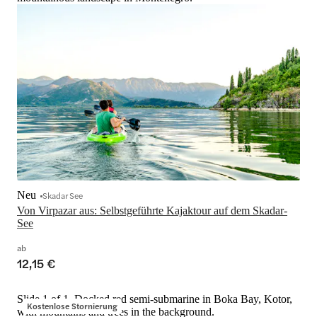
Neu
Skadar See
Von Virpazar aus: Selbstgeführte Kajaktour auf dem Skadar-
See
ab
12,15 €
Slide 1 of 1, Docked red semi-submarine in Boka Bay, Kotor,
Kostenlose Stornierung
with mountains and trees in the background.