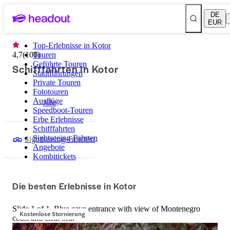
DE
EUR
Top-Erlebnisse in Kotor
4,7
(
100
Touren
)
Geführte Touren
Schifffahrten in Kotor
Stadtführungen
Private Touren
Fototouren
Ausflüge
Alle
Speedboot-Touren
Erbe Erlebnisse
Schifffahrten
Sightseeing-Fahrten
Sightseeing-Fahrten
Angebote
Kombitickets
Die besten Erlebnisse in Kotor
Slide 1 of 1, Blue cave entrance with view of Montenegro
Kostenlose Stornierung
coast and clear sea.