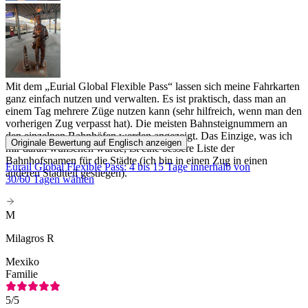
Mit dem „Eurial Global Flexible Pass“ lassen sich meine Fahrkarten
ganz einfach nutzen und verwalten. Es ist praktisch, dass man an
einem Tag mehrere Züge nutzen kann (sehr hilfreich, wenn man den
vorherigen Zug verpasst hat). Die meisten Bahnsteignummern an
den einzelnen Bahnhöfen werden angezeigt. Das Einzige, was ich
Originale Bewertung auf Englisch anzeigen
mir daran wünschen würde, ist eine bessere Liste der
Bahnhofsnamen für die Städte (ich bin in einen Zug in einen
Eurail Global Flexible Pass: 4 bis 15 Tage innerhalb von
anderen Stadtteil gestiegen).
30/60 Tagen wählen
M
Milagros R
Mexiko
Familie
5
/5