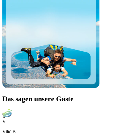
Das sagen unsere Gäste
V
Viltė B