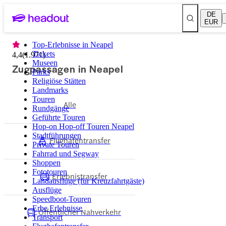
DE
EUR
Top-Erlebnisse in Neapel
Tickets
4,4
(
1.971
)
Museen
Zugpassagen in Neapel
Parks
Religiöse Stätten
Landmarks
Touren
Alle
Rundgänge
Geführte Touren
Hop-on Hop-off Touren Neapel
Stadtführungen
Flughafentransfer
Private Touren
Fahrrad und Segway
Shoppen
Fototouren
Erlebnistransfer
Landausflüge (für Kreuzfahrtgäste)
Ausflüge
Speedboot-Touren
Erbe Erlebnisse
Öffentlicher Nahverkehr
Transport