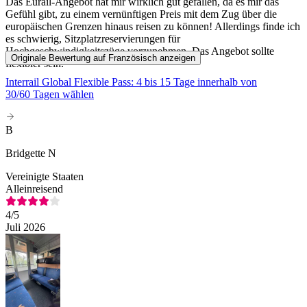
Das Eurail-Angebot hat mir wirklich gut gefallen, da es mir das
Gefühl gibt, zu einem vernünftigen Preis mit dem Zug über die
europäischen Grenzen hinaus reisen zu können! Allerdings finde ich
es schwierig, Sitzplatzreservierungen für
Hochgeschwindigkeitszüge vorzunehmen. Das Angebot sollte
Originale Bewertung auf Französisch anzeigen
flexibler sein.
Interrail Global Flexible Pass: 4 bis 15 Tage innerhalb von
30/60 Tagen wählen
B
Bridgette N
Vereinigte Staaten
Alleinreisend
4
/5
Juli 2026