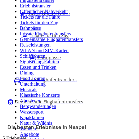
Flughafentransfer
Erlebnistransfer
Öffentlicher Nahverkehr
Tickets für die Fähre
Tickets für die Fähre
Tickets für den Zug
Bahnpässe
Private Flughafentransfers
Tickets für den Zug
Gemeinsame Flughafentransfers
Reiseleistungen
WLAN und SIM-Karten
Schifffahrten
Bahnpässe
Sightseeing-Fahrten
Essen und Trinken
Dining
Food Touren
Private Flughafentransfers
Unterhaltung
Musicals
Klassische Konzerte
Gemeinsame Flughafentransfers
Abenteuer
Bergwanderungen
Wassersport
Kajakfahren
Natur & Wildnis
Die besten Erlebnisse in Neapel
Wandern
Angebote
5 Erlebnisse