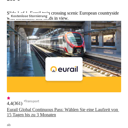
Slide 1 of 1, Eurail train crossing scenic European countryside
Kostenlose Stornierung
with mountains and fields in view.
Transport
4,4
(
361
)
Eurail Global Continuous Pass: Wählen Sie eine Laufzeit von 
15 Tagen bis zu 3 Monaten
ab