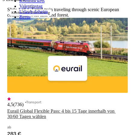
Kombitickets
Valentinstag
Slide 1 of 1, Eurail train traveling through scenic European
Urlaub daheim
Kostenlose Stornierung
countryside with lake and forest.
Berge
Transport
4,5
(
736
)
Eurail Global Flexible Pass: 4 bis 15 Tage innerhalb von 
30/60 Tagen wählen
ab
283 €