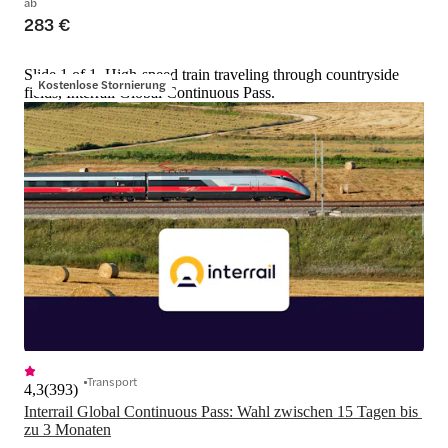
ab
283 €
Slide 1 of 1, High-speed train traveling through countryside
Kostenlose Stornierung
fields, Interrail Global Continuous Pass.
Transport
4,3
(
393
)
Interrail Global Continuous Pass: Wahl zwischen 15 Tagen bis 
zu 3 Monaten