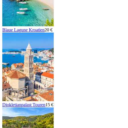
Blaue Lagune Kroatien
20 €
Diokletianpalast Touren
15 €