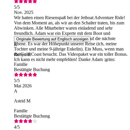
5
/5
Nov. 2025
Wir hatten einen Riesenspaß bei der Jetboat Adventure Ride!
Von dem Moment an, als wir an den Schalter traten, bis zum
Abwinken. Alle Mitarbeiter waren einladend und sehr
freundlich. Adam war ein Experte mit dem Boot und
Ortskenntnis, er nahm unsere Erfahrung auf die nächste
Originale Bewertung auf Englisch anzeigen
Ebene. Es war der Höhepunkt unserer Reise (ich, meine
R
Tochter und meine 9-jährige Enkelin). Ein Muss, wenn man
die Gold Coast besucht. Das Videopaket war ein toller Bonus.
Robyn H
Ich kann es nicht mehr empfehlen! Danke Adam :grins:
Familie
Bestätigte Buchung
5
/5
Mai 2026
A
Astrid M
Familie
Bestätigte Buchung
4
/5