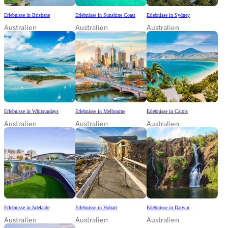
Erlebnisse in Brisbane
Erlebnisse in Sunshine Coast
Erlebnisse in Sydney
Australien
Australien
Australien
Erlebnisse in Whitsundays
Erlebnisse in Melbourne
Erlebnisse in Cairns
Australien
Australien
Australien
Erlebnisse in Adelaide
Erlebnisse in Hobart
Erlebnisse in Darwin
Australien
Australien
Australien