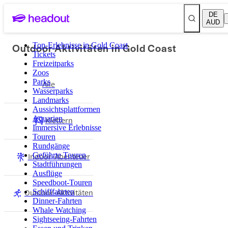
DE
AUD
Outdoor-Aktivitäten in Gold Coast
Top-Erlebnisse in Gold Coast
Tickets
Freizeitparks
Zoos
Parks
Alle
Wasserparks
Landmarks
Aussichtsplattformen
Aquarien
Klettern
Immersive Erlebnisse
Touren
Rundgänge
Indoor-Abenteuer
Geführte Touren
Stadtführungen
Ausflüge
Speedboot-Touren
Outdoor-Aktivitäten
Schifffahrten
Dinner-Fahrten
Whale Watching
Sightseeing-Fahrten