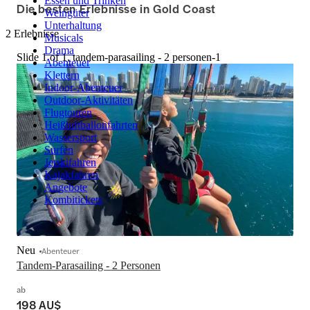
Essen und Trinken
Die besten Erlebnisse in Gold Coast
Weingüter
Unterhaltung
2 Erlebnisse
Musicals
Drama
Slide 1 of 1, tandem-parasailing - 2 personen-1
Abenteuer
Klettern
Indoor-Abenteuer
Outdoor-Aktivitäten
Flugtouren
Heißluftballonfahrten
Wassersport
Surfen
Jetskifahren
Kajakfahren
Angebote
Kombitickets
Neu
Abenteuer
Tandem-Parasailing - 2 Personen
ab
198 AU$