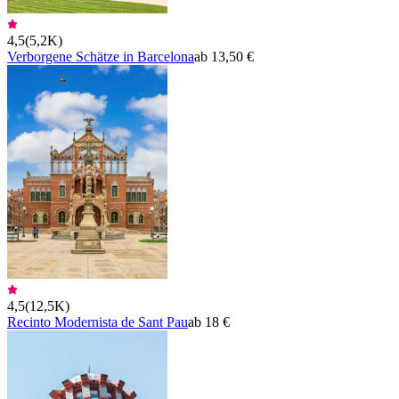
4,5
(
5,2K
)
Verborgene Schätze in Barcelona
ab 13,50 €
4,5
(
12,5K
)
Recinto Modernista de Sant Pau
ab 18 €