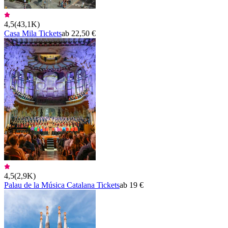
4,5
(
43,1K
)
Casa Mila Tickets
ab 22,50 €
4,5
(
2,9K
)
Palau de la Música Catalana Tickets
ab 19 €