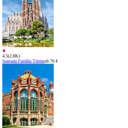
4,5
(
2,8K
)
Sagrada Família Türme
ab 76 €