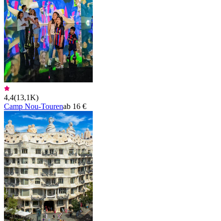
4,4
(
13,1K
)
Camp Nou-Touren
ab 16 €