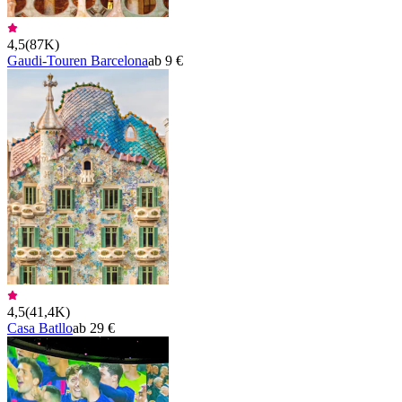
4,5
(
87K
)
Gaudi-Touren Barcelona
ab 9 €
4,5
(
41,4K
)
Casa Batllo
ab 29 €