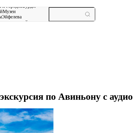
 и городов
Бурдж-
ай
Музеи
м
Эйфелева
ж
мероприятий и
экскурсия по Авиньону с ауди