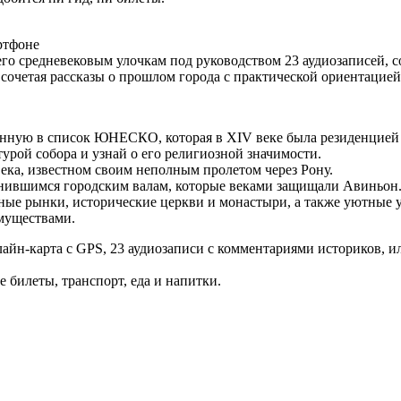
ртфоне
го средневековым улочкам под руководством 23 аудиозаписей, 
очетая рассказы о прошлом города с практической ориентацией
енную в список ЮНЕСКО, которая в XIV веке была резиденцией 
рой собора и узнай о его религиозной значимости.
века, известном своим неполным пролетом через Рону.
анившимся городским валам, которые веками защищали Авиньон
ные рынки, исторические церкви и монастыри, а также уютные 
муществами.
лайн-карта с GPS, 23 аудиозаписи с комментариями историков, 
билеты, транспорт, еда и напитки.