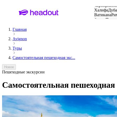
Поиск
мероприятий
Халифа
Дуб
Ватикана
Ри
башня
Пари
городов
Главная
Avignon
Туры
Самостоятельная пешеходная экс...
Новое
Пешеходные экскурсии
Самостоятельная пешеходная 