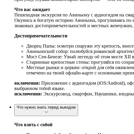
Что вас ожидает
Пешеходная экскурсия по Авиньону с аудиогидом на сма
Окунись в богатую историю Авиньона, прогуливаясь по е
знаковых достопримечательностей и местных жемчужин, с
Достопримечательности
Дворец Папы: осмотри снаружи эту крепость, внес
Авиньонский собор: полюбуйся романской архитекту
Мост Сен-Бенезе: Узнай легенду об этом мосте XII 
Старинные крепостные стены: прогуляйся по сохр
Местные рынки и церкви: открой для себя оживлен
отмечено на твоей офлайн-карте с основными преи
включения:
Приложение с аудиогидом (iOS/Android), оф
выбранном тобой языке.
исключения:
Экскурсовод, смартфон, Наушники, входные 
Что нужно знать перед выездом
Что взять с собой