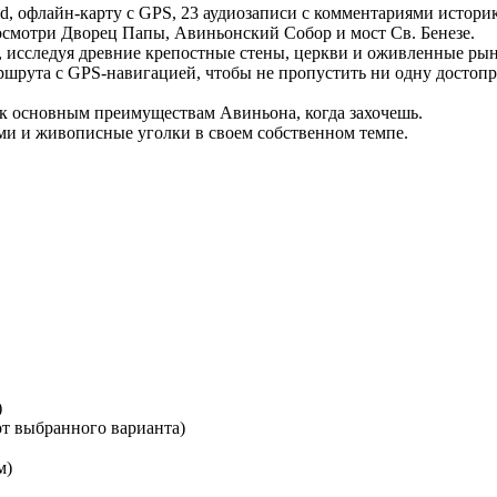
d, офлайн-карту с GPS, 23 аудиозаписи с комментариями истор
смотри Дворец Папы, Авиньонский Собор и мост Св. Бенезе.
 исследуя древние крепостные стены, церкви и оживленные ры
шрута с GPS-навигацией, чтобы не пропустить ни одну достопр
 к основным преимуществам Авиньона, когда захочешь.
ами и живописные уголки в своем собственном темпе.
)
от выбранного варианта)
м)