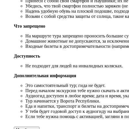
Принеси с собой свой смартфон и Наушники; их не
Убедись, что твой смартфон полностью заряжен (не 
Надень удобную обувь на плоской подошве, подход
Возьми с собой средства защиты от солнца, такие 
Что запрещено
На маршруте тура запрещено проносить большие су
Домашние животные не допускаются, за исключен
Входные билеты в достопримечательности (например
Доступность
Не подходит для людей на инвалидных колясках.
Дополнительная информация
Это самостоятельный тур; гида не будет.
Перед началом экскурсии тебе нужно скачать и акт
Аудиогид доступен в любое время; дата и время, у
Тур начинается у Ворота Республики.
Еда и напитки, транспорт и билеты на достопримеч
У тебя будет годовой доступ к аудиогиду на выбран
Если тебе нужна помощь с активацией, загляни в поч