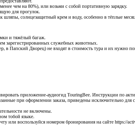
 предоставляют.
менее чем на 80%), или возьми с собой портативную зарядку.
ящую для прогулок.
как шляпы, солнцезащитный крем и воду, особенно в тёплые меся
мки и тяжёлый багаж.
ием зарегистрированных служебных животных.
, в Папский Дворец) не входят в стоимость тура и их нужно пок
ивировать приложение-аудиогид TouringBee. Инструкции по акт
казанные при оформлении заказа, приведены исключительно для 
ательности не включены.
ном тобой языке.
ту или воспользуйся номером бронирования на сайте https://activ