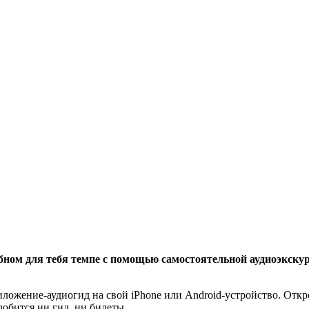
бном для тебя темпе с помощью самостоятельной аудиоэкскур
иложение-аудиогид на свой iPhone или Android-устройство. Отк
обится ни гид, ни билеты.