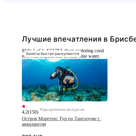
Лучшие впечатления в Брисб
Slide 1 of 1, SCUBA diver exploring coral
Билеты быстро раскупаются
reef with tropical fish in clear blue water.
Однодневные экскурсии
4,2
(
150
)
Остров Моретон: Тур по Тангалуме с 
аквалангом