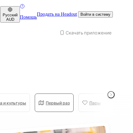
Продать на Headout
Войти в систему
Русский
Помощь
AUD
Скачать приложение
а и культуры
Первый раз
Пары