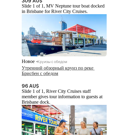
309 AU$
Slide 1 of 1, MV Neptune tour boat docked
in Brisbane for River City Cruises.
Новое
Круизы с обедом
Утренний обзорный круиз по реке 
Брисбен с обедом
96 AU$
Slide 1 of 1, River City Cruises staff
member gives tour information to guests at
Brisbane dock.