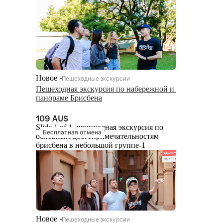
Новое
Пешеходные экскурсии
Пешеходная экскурсия по набережной и 
панораме Брисбена
109 AU$
Slide 1 of 1, пешеходная экскурсия по
Бесплатная отмена
основным достопримечательностям
брисбена в небольшой группе-1
Новое
Пешеходные экскурсии