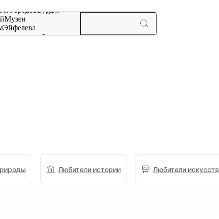
 и городов
Бурдж-
ай
Музеи
м
Эйфелева
ж
мероприятий и
природы
Любители истории
Любители искусств