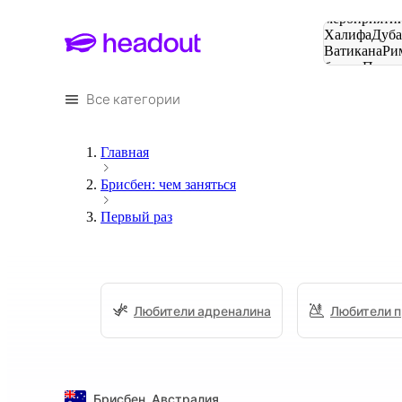
Поиск
мероприятий
Халифа
Дуб
Ватикана
Ри
башня
Пари
городов
Все категории
Главная
Брисбен: чем заняться
Первый раз
Любители адреналина
Любители 
Брисбен
,
Австралия