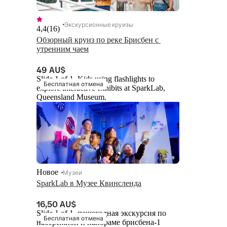
Экскурсионные круизы
4,4
(
16
)
Обзорный круиз по реке Брисбен с 
утренним чаем
49 AU$
Slide 1 of 1, Kids using flashlights to
Бесплатная отмена
explore interactive exhibits at SparkLab,
Queensland Museum.
Новое
Музеи
SparkLab в Музее Квинсленда
16,50 AU$
Slide 1 of 1, пешеходная экскурсия по
Бесплатная отмена
набережной и панораме брисбена-1