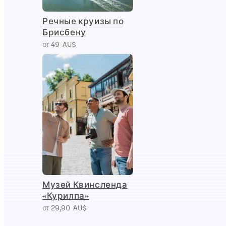
Речные круизы по
Брисбену
от 49 AU$
Музей Квинсленда
«Курилпа»
от 29,90 AU$