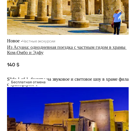
Новое
Частные экскурсии
Из Асуана: однодневная поездка с частным гидом в храмы 
Ком-Омбо и Эдфу
140 $
Slide 1 of 1, билеты на звуковое и световое шоу в храме фила
Бесплатная отмена
с трансфером-1