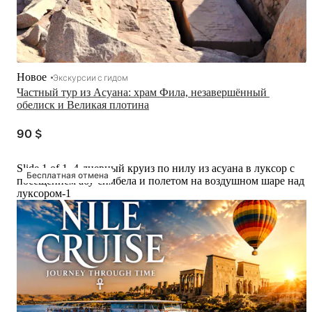
Новое
Экскурсии с гидом
Частный тур из Асуана: храм Фила, незавершённый 
обелиск и Великая плотина
90 $
Slide 1 of 1, 4-дневный круиз по нилу из асуана в луксор с
Бесплатная отмена
посещением абу-симбела и полетом на воздушном шаре над
луксором-1