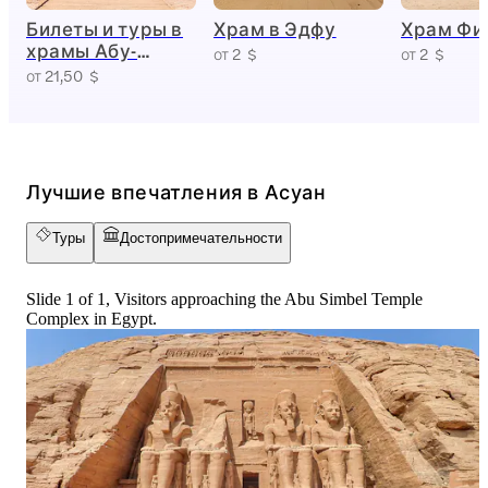
Билеты и туры в
Храм в Эдфу
Храм Фи
храмы Абу-
от 2 $
от 2 $
Симбела
от 21,50 $
Лучшие впечатления в Асуан
Туры
Достопримечательности
Slide 1 of 1, Visitors approaching the Abu Simbel Temple
Complex in Egypt.