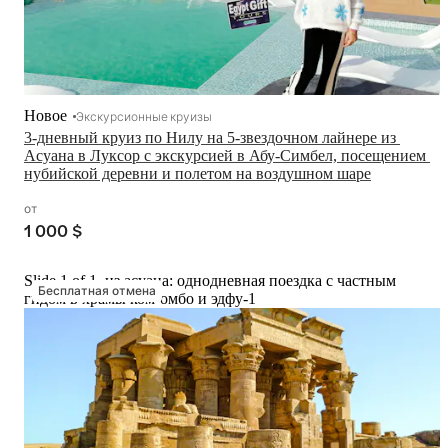
Новое
Экскурсионные круизы
3-дневный круиз по Нилу на 5-звездочном лайнере из 
Асуана в Луксор с экскурсией в Абу-Симбел, посещением 
нубийской деревни и полетом на воздушном шаре
от
1 000 $
Slide 1 of 1, из асуана: однодневная поездка с частным
Бесплатная отмена
гидом в храмы ком-омбо и эдфу-1