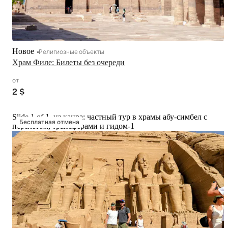
Новое
Религиозные объекты
Храм Филе: Билеты без очереди
от
2 $
Slide 1 of 1, из каира: частный тур в храмы абу-симбел с
Бесплатная отмена
перелетом, трансферами и гидом-1