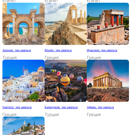
Египет
Египет
Египет
Анталия: чем заняться
Rhodes: чем заняться
Ираклион: чем заняться
Турция
Греция
Греция
Santorini: чем заняться
Каппадокия: чем заняться
Афины: чем заняться
Греция
Турция
Греция