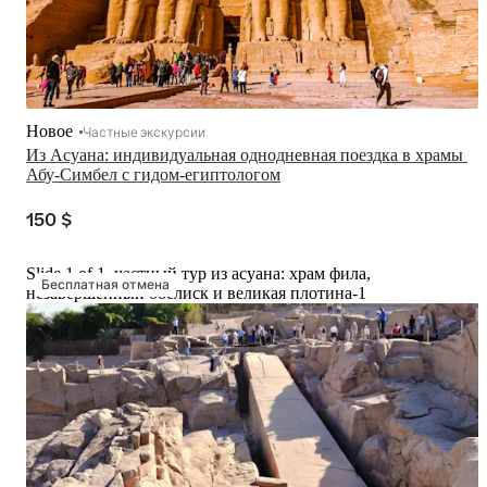
Новое
Частные экскурсии
Из Асуана: индивидуальная однодневная поездка в храмы 
Абу-Симбел с гидом-египтологом
150 $
Slide 1 of 1, частный тур из асуана: храм фила,
Бесплатная отмена
незавершённый обелиск и великая плотина-1