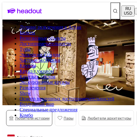
RU
USD
Лучшие развлечения в Асуан
Билеты
Религиозные объекты
Достопримечательности
Туры
Экскурсии с гидом
Частные экскурсии
Круизы
Круиз с ужином
Круизы с обедом
Экскурсионные круизы
Развлечения
Show
Осмотр воздушных достопримечательностей
Воздушный шар
Специальные предложения
Комбо
Любители истории
Пары
Любители архитектуры