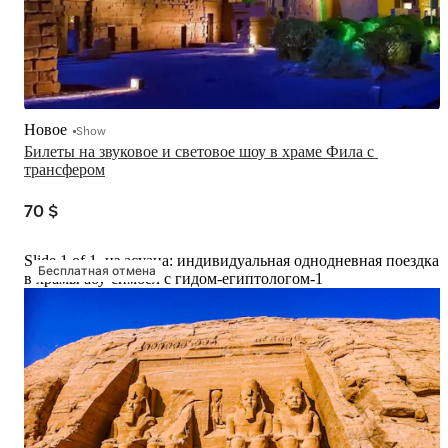
Новое
Show
Билеты на звуковое и световое шоу в храме Фила с 
трансфером
70 $
Slide 1 of 1, из асуана: индивидуальная однодневная поездка
Бесплатная отмена
в храмы абу-симбел с гидом-египтологом-1