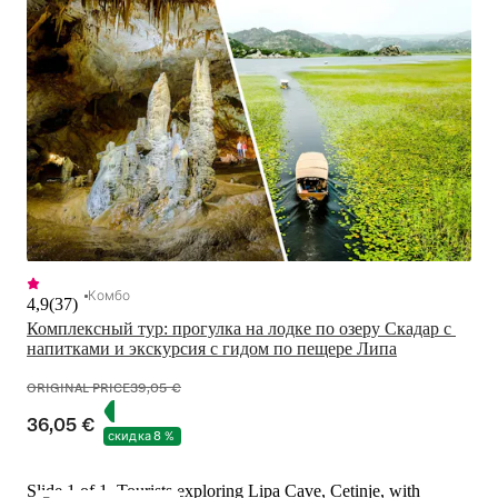
Комбо
4,9
(
37
)
Комплексный тур: прогулка на лодке по озеру Скадар с 
напитками и экскурсия с гидом по пещере Липа
ORIGINAL PRICE
39,05 €
36,05 €
скидка 8 %
Slide 1 of 1, Tourists exploring Lipa Cave, Cetinje, with