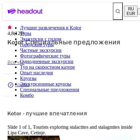
RU
EUR
Лучшие развлечения в Kotor
4,8
(
120
Туры
)
Экскурсии с гидом
Kotor Специальные предложения
городские туры
Частные экскурсии
Фотографические туры
Все что
Однодневные экскурсии
Тур на скоростном катере
Опыт наследия
Круизы
Комбо
Экскурсионные круизы
Специальные предложения
Комбо
Kotor - лучшие впечатления
Slide 1 of 1, Tourists exploring stalactites and stalagmites inside
Lipa Cave, Cetinje.