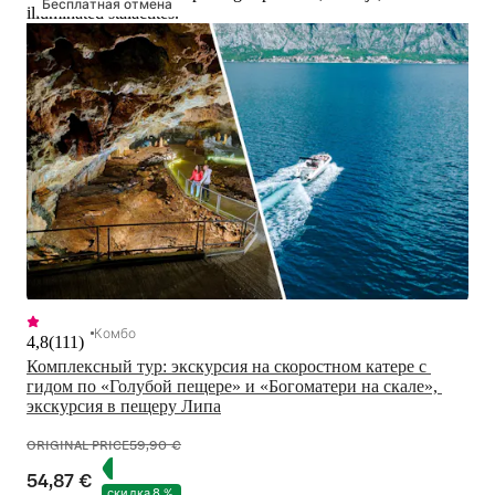
Бесплатная отмена
illuminated stalactites.
Комбо
4,8
(
111
)
Комплексный тур: экскурсия на скоростном катере с 
гидом по «Голубой пещере» и «Богоматери на скале», 
экскурсия в пещеру Липа
ORIGINAL PRICE
59,90 €
54,87 €
скидка 8 %