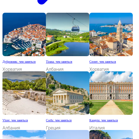
Дубровник: чем заняться
Tirana: чем заняться
Сплит: чем заняться
Хорватия
Албания
Хорватия
Vlore: чем заняться
Corfu: чем заняться
Казерта: чем заняться
Албания
Греция
Италия