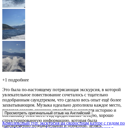
+
1 подробнее
Это была по-настоящему потрясающая экскурсия, в которой
увлекательное повествование сочеталось с тщательно
подобранным саундтреком, что сделало весь опыт ещё более
захватывающим. Музыка идеально дополняла каждое место,
помогая создать нужную атмосферу и оживляя историю и
Просмотреть оригинальный отзыв на Английский
обстановку этих мест. Гид предоставлял чёткую, хорошо
структурированную информацию, которая была
Комплексный тур: экскурсия на скоростном катере с гидом по
одновременно познавательной и понятной, делясь