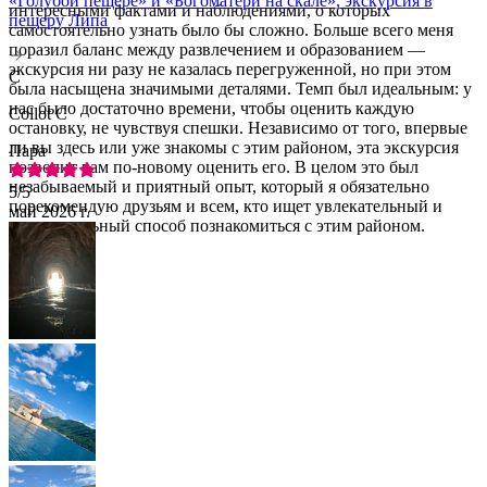
«Голубой пещере» и «Богоматери на скале», экскурсия в
интересными фактами и наблюдениями, о которых
пещеру Липа
самостоятельно узнать было бы сложно. Больше всего меня
поразил баланс между развлечением и образованием —
экскурсия ни разу не казалась перегруженной, но при этом
C
была насыщена значимыми деталями. Темп был идеальным: у
нас было достаточно времени, чтобы оценить каждую
Collot C
остановку, не чувствуя спешки. Независимо от того, впервые
ли вы здесь или уже знакомы с этим районом, эта экскурсия
Пара
позволит вам по-новому оценить его. В целом это был
незабываемый и приятный опыт, который я обязательно
5
/5
порекомендую друзьям и всем, кто ищет увлекательный и
май 2026 г.
познавательный способ познакомиться с этим районом.