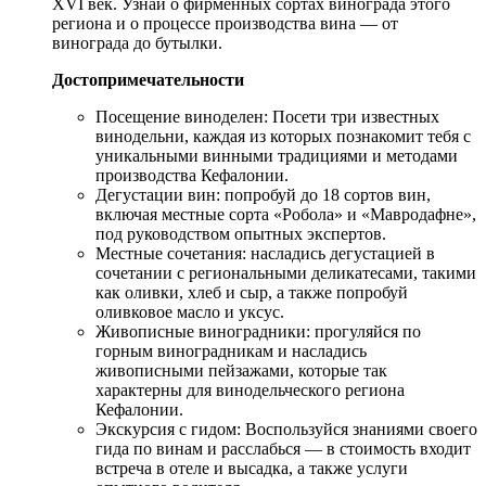
XVI век. Узнай о фирменных сортах винограда этого
региона и о процессе производства вина — от
винограда до бутылки.
Достопримечательности
Посещение виноделен: Посети три известных
винодельни, каждая из которых познакомит тебя с
уникальными винными традициями и методами
производства Кефалонии.
Дегустации вин: попробуй до 18 сортов вин,
включая местные сорта «Робола» и «Мавродафне»,
под руководством опытных экспертов.
Местные сочетания: насладись дегустацией в
сочетании с региональными деликатесами, такими
как оливки, хлеб и сыр, а также попробуй
оливковое масло и уксус.
Живописные виноградники: прогуляйся по
горным виноградникам и насладись
живописными пейзажами, которые так
характерны для винодельческого региона
Кефалонии.
Экскурсия с гидом: Воспользуйся знаниями своего
гида по винам и расслабься — в стоимость входит
встреча в отеле и высадка, а также услуги