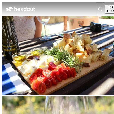
RU
EUR