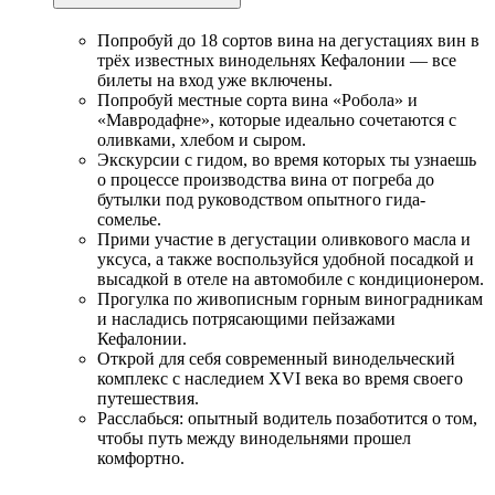
Попробуй до 18 сортов вина на дегустациях вин в
трёх известных винодельнях Кефалонии — все
билеты на вход уже включены.
Попробуй местные сорта вина «Робола» и
«Мавродафне», которые идеально сочетаются с
оливками, хлебом и сыром.
Экскурсии с гидом, во время которых ты узнаешь
о процессе производства вина от погреба до
бутылки под руководством опытного гида-
сомелье.
Прими участие в дегустации оливкового масла и
уксуса, а также воспользуйся удобной посадкой и
высадкой в отеле на автомобиле с кондиционером.
Прогулка по живописным горным виноградникам
и насладись потрясающими пейзажами
Кефалонии.
Открой для себя современный винодельческий
комплекс с наследием XVI века во время своего
путешествия.
Расслабься: опытный водитель позаботится о том,
чтобы путь между винодельнями прошел
комфортно.