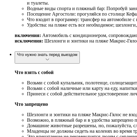
и туалеты.
Водные виды спорта и пляжный бар: Попробуй заня
Посещение Аргостоли: прогуляйся по столице Кефал
Что входит в программу: трансфер на автомобиле 
Удобства: на пляже есть все необходимое; шезлонги
включения:
Автомобиль с кондиционером, сопровожда
исключения:
Шезлонги и зонтики на пляже Макрис-Гялос
Что нужно знать перед выездом
Что взять с собой
Возьми с собой купальник, полотенце, солнцезащит
Возьми с собой наличные или карту на еду, напитки
Принеси с собой действительное удостоверение личн
Что запрещено
Шезлонги и зонтики на пляже Макрис-Гялос не вход
Возможно, в пляжный бар и в удобства запрещено п
Домашние животные разрешены, но, пожалуйста, сл
Младенцы не должны сидеть на коленях во время тра
Это впечатление не рекомендуется людям с сердеч