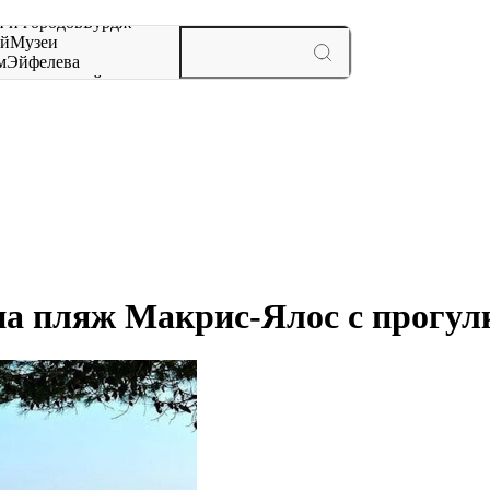
 и городов
Бурдж-
ай
Музеи
м
Эйфелева
ж
мероприятий и
на пляж Макрис-Ялос с прогул