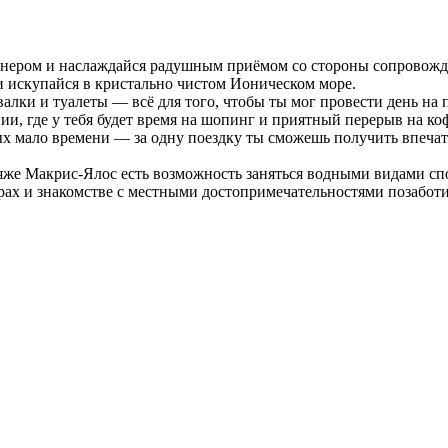
онером и наслаждайся радушным приёмом со стороны сопровожда
и искупайся в кристально чистом Ионическом море.
лки и туалеты — всё для того, чтобы ты мог провести день на п
и, где у тебя будет время на шопинг и приятный перерыв на ко
ых мало времени — за одну поездку ты сможешь получить впеча
яже Макрис-Ялос есть возможность заняться водными видами сп
ерах и знакомстве с местными достопримечательностями позабо