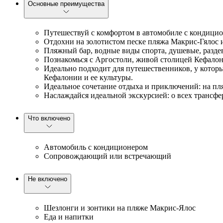
Основные преимущества
Путешествуй с комфортом в автомобиле с кондици
Отдохни на золотистом песке пляжа Макрис-Гялос 
Пляжный бар, водные виды спорта, душевые, раздева
Познакомься с Аргостоли, живой столицей Кефалони
Идеально подходит для путешественников, у котор
Кефалонии и ее культуры.
Идеальное сочетание отдыха и приключений: на пл
Наслаждайся идеальной экскурсией: о всех трансф
Что включено
Автомобиль с кондиционером
Сопровождающий или встречающий
Не включено
Шезлонги и зонтики на пляже Макрис-Ялос
Еда и напитки