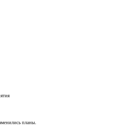
иятия
изменились планы.