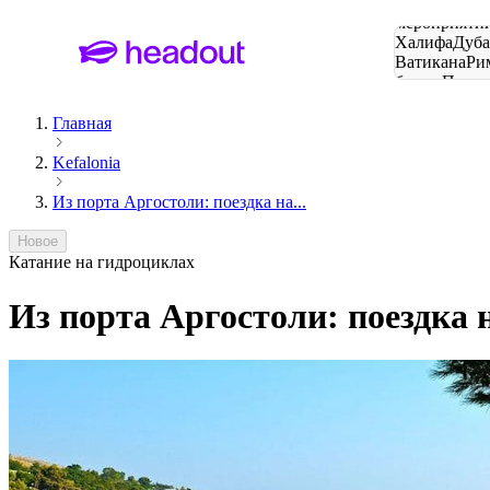
Поиск
мероприятий
Халифа
Дуб
Ватикана
Ри
башня
Пари
городов
Главная
Kefalonia
Из порта Аргостоли: поездка на...
Новое
Катание на гидроциклах
Из порта Аргостоли: поездка 