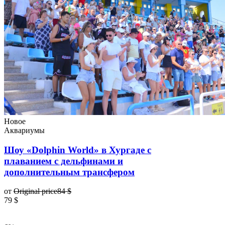
Новое
Аквариумы
Шоу «Dolphin World» в Хургаде с
плаванием с дельфинами и
дополнительным трансфером
от
Original price
84 $
79 $