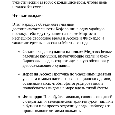
туристический автобус с кондиционером, чтобы день
начался без суеты.
Что вас ожидает
Этот маршрут объединяет главные
достопримечательности Кефалонии в одну удобную
поездку. Тебя ждут купание на пляже Миртос и
неспешное свободное время в Ассосе и Фискардо, а
также интересные рассказы Местного гида.
Остановка для
купания на пляже Миртос:
Белые
галечные камушки, впечатляющие скалы и ярко-
бирюзовые воды создают идеальную обстановку
для освежающего купания.
Деревня Ассос:
Прогулка по усаженным цветами
улочкам и мимо пастельных венецианских домов,
останавливаясь, чтобы сфотографироваться и
полюбоваться видом на море вдоль тихой бухты.
Фискардо:
Полюбуйся гаванью, словно сошедшей
с открытки, и венецианской архитектурой, загляни
в бутики или просто отдохни у воды, наблюдая за
проплывающими мимо лодками.