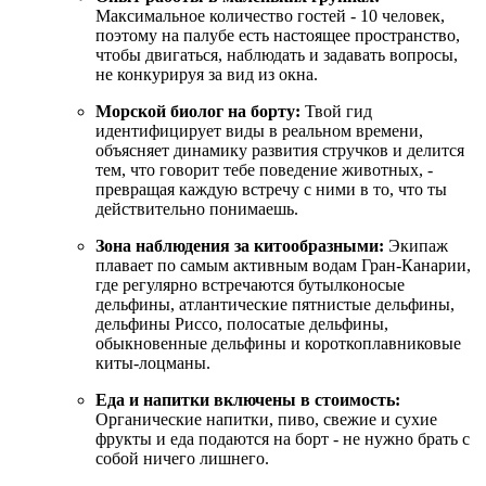
Максимальное количество гостей - 10 человек,
поэтому на палубе есть настоящее пространство,
чтобы двигаться, наблюдать и задавать вопросы,
не конкурируя за вид из окна.
Морской биолог на борту:
Твой гид
идентифицирует виды в реальном времени,
объясняет динамику развития стручков и делится
тем, что говорит тебе поведение животных, -
превращая каждую встречу с ними в то, что ты
действительно понимаешь.
Зона наблюдения за китообразными:
Экипаж
плавает по самым активным водам Гран-Канарии,
где регулярно встречаются бутылконосые
дельфины, атлантические пятнистые дельфины,
дельфины Риссо, полосатые дельфины,
обыкновенные дельфины и короткоплавниковые
киты-лоцманы.
Еда и напитки включены в стоимость:
Органические напитки, пиво, свежие и сухие
фрукты и еда подаются на борт - не нужно брать с
собой ничего лишнего.