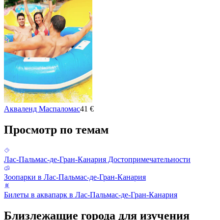
Акваленд Маспаломас
41 €
Просмотр по темам
Лас-Пальмас-де-Гран-Канария Достопримечательности
Зоопарки в Лас-Пальмас-де-Гран-Канария
Билеты в аквапарк в Лас-Пальмас-де-Гран-Канария
Близлежащие города для изучения