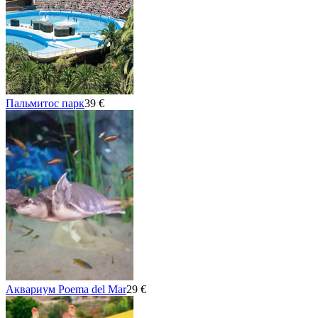
Пальмитос парк
39 €
Аквариум Poema del Mar
29 €