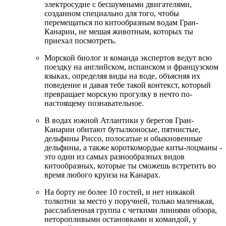
электросудне с бесшумными двигателями,
созданном специально для того, чтобы
перемещаться по китообразным водам Гран-
Канарии, не мешая животным, которых ты
приехал посмотреть.
Морской биолог и команда экспертов ведут всю
поездку на английском, испанском и французском
языках, определяя виды на воде, объясняя их
поведение и давая тебе такой контекст, который
превращает морскую прогулку в нечто по-
настоящему познавательное.
В водах южной Атлантики у берегов Гран-
Канарии обитают бутылконосые, пятнистые,
дельфины Риссо, полосатые и обыкновенные
дельфины, а также короткомордые киты-лоцманы -
это один из самых разнообразных видов
китообразных, которые ты сможешь встретить во
время любого круиза на Канарах.
На борту не более 10 гостей, и нет никакой
толкотни за место у поручней, только маленькая,
расслабленная группа с четкими линиями обзора,
неторопливыми остановками и командой, у