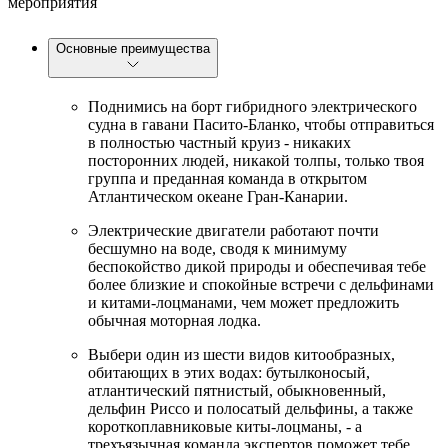
мероприятия
Основные преимущества
Поднимись на борт гибридного электрического
судна в гавани Пасито-Бланко, чтобы отправиться
в полностью частный круиз - никаких
посторонних людей, никакой толпы, только твоя
группа и преданная команда в открытом
Атлантическом океане Гран-Канарии.
Электрические двигатели работают почти
бесшумно на воде, сводя к минимуму
беспокойство дикой природы и обеспечивая тебе
более близкие и спокойные встречи с дельфинами
и китами-лоцманами, чем может предложить
обычная моторная лодка.
Выбери один из шести видов китообразных,
обитающих в этих водах: бутылконосый,
атлантический пятнистый, обыкновенный,
дельфин Риссо и полосатый дельфины, а также
короткоплавниковые киты-лоцманы, - а
трехъязычная команда экспертов поможет тебе