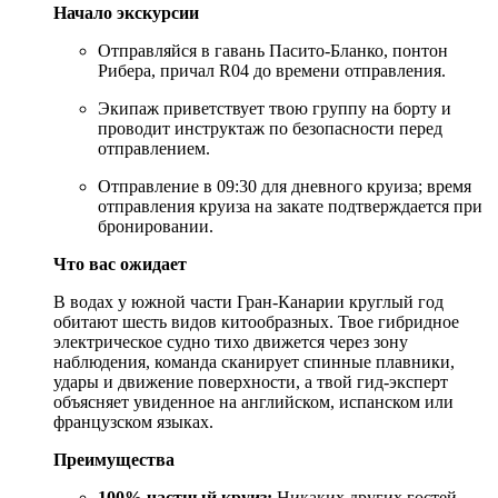
Начало экскурсии
Отправляйся в гавань Пасито-Бланко, понтон
Рибера, причал R04 до времени отправления.
Экипаж приветствует твою группу на борту и
проводит инструктаж по безопасности перед
отправлением.
Отправление в 09:30 для дневного круиза; время
отправления круиза на закате подтверждается при
бронировании.
Что вас ожидает
В водах у южной части Гран-Канарии круглый год
обитают шесть видов китообразных. Твое гибридное
электрическое судно тихо движется через зону
наблюдения, команда сканирует спинные плавники,
удары и движение поверхности, а твой гид-эксперт
объясняет увиденное на английском, испанском или
французском языках.
Преимущества
100% частный круиз:
Никаких других гостей,