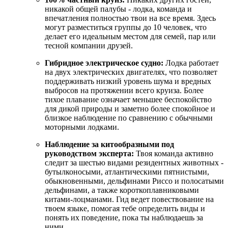
никакой общей палубы - лодка, команда и
впечатления полностью твои на все время. Здесь
могут разместиться группы до 10 человек, что
делает его идеальным местом для семей, пар или
тесной компании друзей.
Гибридное электрическое судно:
Лодка работает
на двух электрических двигателях, что позволяет
поддерживать низкий уровень шума и вредных
выбросов на протяжении всего круиза. Более
тихое плавание означает меньшее беспокойство
для дикой природы и заметно более спокойное и
близкое наблюдение по сравнению с обычными
моторными лодками.
Наблюдение за китообразными под
руководством эксперта:
Твоя команда активно
следит за шестью видами резидентных животных -
бутылконосыми, атлантическими пятнистыми,
обыкновенными, дельфинами Риссо и полосатыми
дельфинами, а также короткоплавниковыми
китами-лоцманами. Гид ведет повествование на
твоем языке, помогая тебе определить виды и
понять их поведение, пока ты наблюдаешь за
ними.